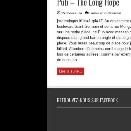
Pub – The Long Hope
25 février 2014
Laisser un commentaire
[starratingmulti id=1 tpl=12] Au croisement 
boulevard Saint-Germain et de la rue Monge
sur une petite place, ce Pub avec mezzani
dispose d’un grand bar en angle et d’une gr
pièce. Vous aurez beaucoup de place pour 
billard. Attention néanmoins car il range le bi
lors de certaines soirées, comme par exemp
de concerts.
Lire la suite...
RETROUVEZ-NOUS SUR FACEBOOK