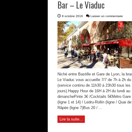
Bar – Le Viaduc
9 octobre 2019
Laisser un commentaire
Niché entre Bastille et Gare de Lyon, la bra
Le Viaduc vous accueille 7/7 de 7h à 2h du
(service continu de 11h30 à 23h30 tous les
jours).Happy Hour de 16H à 2H du lundi au
dimanchePinte 3€ /Cocktails 5€Métro Gare
(ligne 1 et 14) / Ledru-Rollin (ligne / Quai de
Râpée (ligne 7)Bus 20 / ...
Lire la suite...