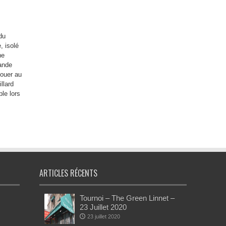
du
, isolé
ne
ande
jouer au
llard
le lors
ARTICLES RÉCENTS
Tournoi – The Green Linnet –
23 Juillet 2020
23 juillet 2020