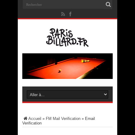
Accueil
»
FM Mail Verification
»
Email
Verification