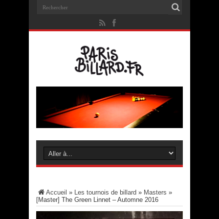
Accueil
»
Les tournois de billard
»
Masters
»
[Master] The Green Linnet – Automne 2016