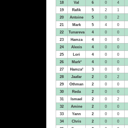
18
Val
6
0
4
19
Rafik
5
2
1
20
Antoine
5
0
2
21
Mark
5
4
0
22
Tunareva
4
0
0
23
Hamza
4
0
0
24
Alexis
4
0
0
25
Lori
4
0
0
26
Mark²
4
0
0
27
Hamza²
3
0
0
28
Jaafar
2
0
2
29
Othman
2
0
0
30
Reda
2
0
0
31
Ismael
2
0
2
32
Amine
2
0
0
33
Yann
2
0
0
34
Chris
2
0
0