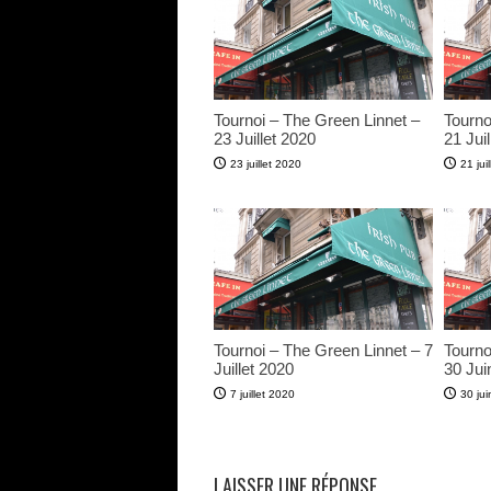
Tournoi – The Green Linnet –
Tourno
23 Juillet 2020
21 Juil
23 juillet 2020
21 jui
Tournoi – The Green Linnet – 7
Tourno
Juillet 2020
30 Jui
7 juillet 2020
30 ju
LAISSER UNE RÉPONSE