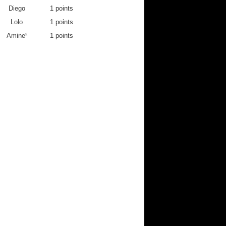
0
0
0
Diego
1 points
0
0
0
Lolo
1 points
0
2
0
Amine²
1 points
0
0
0
0
0
0
0
0
0
0
0
0
0
0
0
0
0
0
0
0
0
0
0
0
0
2
0
0
0
0
0
0
0
0
0
0
0
0
0
0
0
0