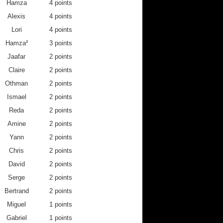
Hamza
4 points
4
7
2
Alexis
4 points
7
4
7
Lori
4 points
0
2
0
Hamza²
3 points
0
0
2
Jaafar
2 points
0
0
10
Claire
2 points
0
0
0
Othman
2 points
0
4
4
Ismael
2 points
0
10
0
Reda
2 points
0
0
0
Amine
0
0
2 points
4
10
0
0
Yann
2 points
0
0
0
Chris
2 points
2
0
0
David
2 points
4
0
0
Serge
2 points
0
0
0
Bertrand
2 points
0
0
0
Miguel
1 points
0
0
0
Gabriel
1 points