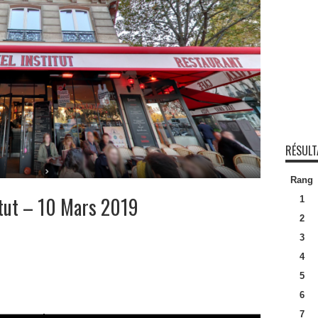
RÉSULT
Rang
itut – 10 Mars 2019
1
2
3
4
5
6
7