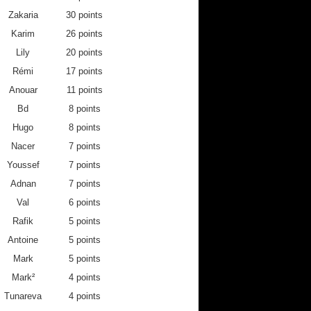
Zakaria
30 points
Karim
26 points
Lily
20 points
Rémi
17 points
Anouar
11 points
Bd
8 points
Hugo
8 points
Nacer
7 points
Youssef
7 points
Adnan
7 points
Val
6 points
Rafik
5 points
Antoine
5 points
Mark
5 points
Mark²
4 points
9-
2019-
2019-
2019-
Tunareva
4 points
12
05-19
05-26
06-02