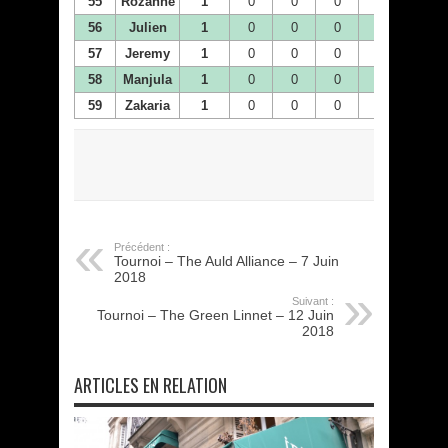
55
Rozanne
1
0
0
0
0
0
56
Julien
1
0
0
0
0
0
57
Jeremy
1
0
0
0
0
0
58
Manjula
1
0
0
0
0
0
59
Zakaria
1
0
0
0
0
0
Précédent :
Tournoi – The Auld Alliance – 7 Juin
2018
Suivant :
Tournoi – The Green Linnet – 12 Juin
2018
ARTICLES EN RELATION