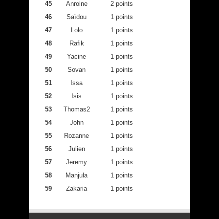
45
Anroine
2 points
46
Saïdou
1 points
47
Lolo
1 points
48
Rafik
1 points
49
Yacine
1 points
50
Sovan
1 points
51
Issa
1 points
52
Isis
1 points
53
Thomas2
1 points
54
John
1 points
55
Rozanne
1 points
56
Julien
1 points
57
Jeremy
1 points
58
Manjula
1 points
59
Zakaria
1 points