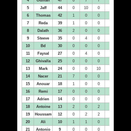
4
Ottman
47
0
7
7
7
0
5
Jaff
44
0
10
0
0
10
6
Thomas
42
1
0
0
1
0
7
Reda
39
1
0
0
0
1
8
Dalath
36
2
0
0
0
2
9
Steeve
35
0
4
0
1
2
10
Bd
30
0
0
0
2
4
11
Faysal
27
0
4
0
1
0
12
Ghivalla
25
0
0
0
0
0
13
Mark
24
0
0
10
1
2
14
Nacer
21
7
0
0
0
0
15
Anouar
18
1
0
0
0
0
16
Remi
17
0
0
0
0
0
17
Adrien
14
0
0
0
0
0
18
Antoine
13
2
0
2
1
1
19
Houssam
12
0
2
2
0
0
20
Ali
10
1
1
0
0
2
21
Antonio
9
0
0
0
1
1