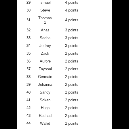
29
Ismael
4 points
30
Steve
4 points
Thomas
31
4 points
1
32
Anas
3 points
33
Sacha
3 points
34
Joffrey
3 points
35
Zack
2 points
36
Aurore
2 points
37
Fayssal
2 points
38
Germain
2 points
39
Johanna
2 points
40
Sandy
2 points
41
Sckan
2 points
42
Hugo
2 points
43
Rachad
2 points
44
Wallid
2 points