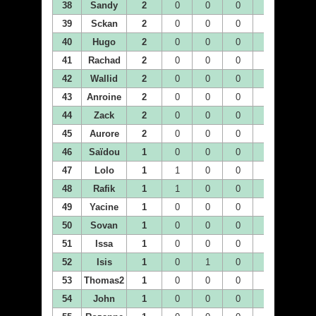
38
Sandy
2
0
0
0
0
0
39
Sckan
2
0
0
0
2
0
40
Hugo
2
0
0
0
0
0
41
Rachad
2
0
0
0
0
1
42
Wallid
2
0
0
0
2
0
43
Anroine
2
0
0
0
0
0
44
Zack
2
0
0
0
1
0
45
Aurore
2
0
0
0
0
0
46
Saïdou
1
0
0
0
0
0
47
Lolo
1
1
0
0
0
0
48
Rafik
1
1
0
0
0
0
49
Yacine
1
0
0
0
0
0
50
Sovan
1
0
0
0
0
1
51
Issa
1
0
0
0
0
0
52
Isis
1
0
1
0
0
0
53
Thomas2
1
0
0
0
0
1
54
John
1
0
0
0
0
0