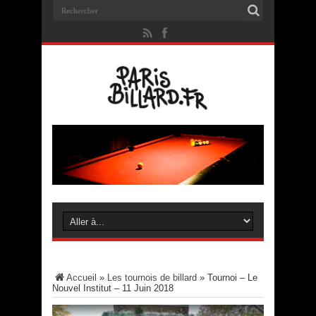
Accueil
»
Les tournois de billard
»
Tournoi – Le
Nouvel Institut – 11 Juin 2018