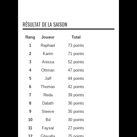
RÉSULTAT DE LA SAISON
Rang
Joueur
Total
1
Raphael
73 points
2
Karim
71 points
3
Anissa
52 points
4
Ottman
47 points
5
Jaff
44 points
6
Thomas
42 points
7
Reda
39 points
8
Dalath
36 points
9
Steeve
35 points
10
Bd
30 points
11
Faysal
27 points
12
Ghivalla
25 points