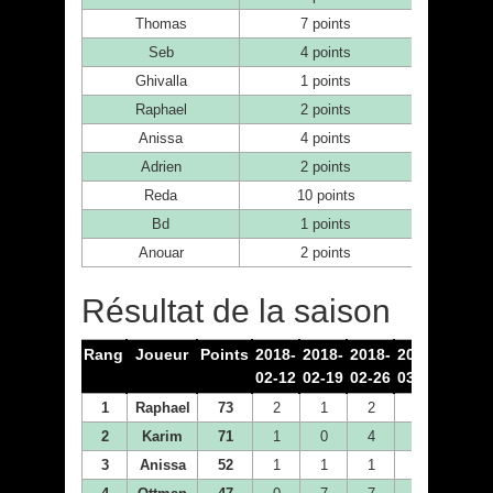
Thomas
7 points
Seb
4 points
Ghivalla
1 points
Raphael
2 points
Anissa
4 points
Adrien
2 points
Reda
10 points
Bd
1 points
Anouar
2 points
Résultat de la saison
Rang
Joueur
Points
2018-
2018-
2018-
2018-
2018-
02-12
02-19
02-26
03-05
03-12
1
Raphael
73
2
1
2
2
7
2
Karim
71
1
0
4
10
4
3
Anissa
52
1
1
1
4
1