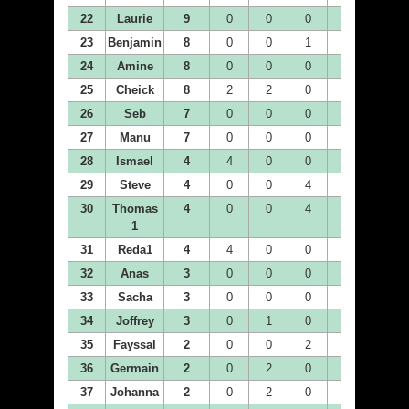
22
Laurie
9
0
0
0
0
0
23
Benjamin
8
0
0
1
1
1
24
Amine
8
0
0
0
0
0
25
Cheick
8
2
2
0
4
0
26
Seb
7
0
0
0
0
0
27
Manu
7
0
0
0
0
0
28
Ismael
4
4
0
0
0
0
29
Steve
4
0
0
4
0
0
30
Thomas
4
0
0
4
0
0
1
31
Reda1
4
4
0
0
0
0
32
Anas
3
0
0
0
0
0
33
Sacha
3
0
0
0
0
0
34
Joffrey
3
0
1
0
0
0
35
Fayssal
2
0
0
2
0
0
36
Germain
2
0
2
0
0
0
37
Johanna
2
0
2
0
0
0