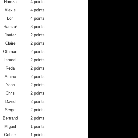
Hamza
4 points
0
4
4
Alexis
4 points
0
10
0
Lori
4 points
0
0
0
Hamza²
3 points
0
0
4
Jaafar
2 points
10
0
0
Claire
2 points
0
0
0
Othman
2 points
2
0
0
Ismael
2 points
4
0
0
Reda
2 points
0
0
0
Amine
0
0
2 points
0
0
0
0
Yann
2 points
0
0
0
Chris
2 points
0
0
0
David
2 points
0
2
0
Serge
2 points
0
0
0
Bertrand
2 points
0
0
0
Miguel
1 points
0
0
0
Gabriel
1 points