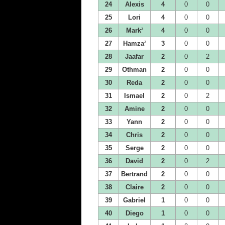
24
Alexis
4
0
0
25
Lori
4
0
0
26
Mark²
4
0
0
27
Hamza²
3
0
0
28
Jaafar
2
0
2
29
Othman
2
0
0
30
Reda
2
0
0
31
Ismael
2
0
2
32
Amine
2
0
0
33
Yann
2
0
0
34
Chris
2
0
0
35
Serge
2
0
0
36
David
2
0
2
37
Bertrand
2
0
0
38
Claire
2
0
0
39
Gabriel
1
0
0
40
Diego
1
0
0