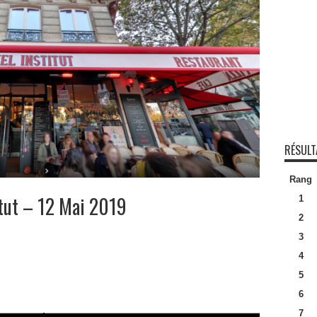
RÉSULT
Rang
itut – 12 Mai 2019
1
2
3
4
5
6
7