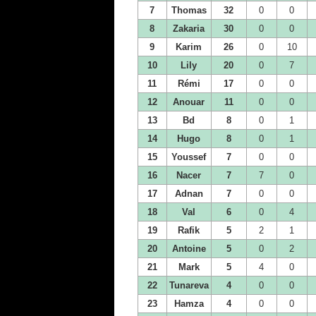
7
Thomas
32
0
0
8
Zakaria
30
0
0
9
Karim
26
0
10
10
Lily
20
0
7
11
Rémi
17
0
0
12
Anouar
11
0
0
13
Bd
8
0
1
14
Hugo
8
0
1
15
Youssef
7
0
0
16
Nacer
7
7
0
17
Adnan
7
0
0
18
Val
6
0
4
19
Rafik
5
2
1
20
Antoine
5
0
2
21
Mark
5
4
0
22
Tunareva
4
0
0
23
Hamza
4
0
0