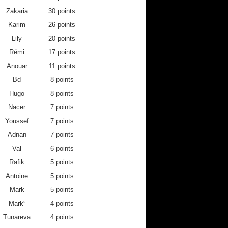
Zakaria
30 points
Karim
26 points
Lily
20 points
Rémi
17 points
Anouar
11 points
Bd
8 points
Hugo
8 points
Nacer
7 points
Youssef
7 points
9-
2019-
2019-
2019-
Adnan
7 points
12
05-19
05-26
06-02
Val
6 points
4
7
2
Rafik
5 points
7
4
7
Antoine
5 points
0
2
0
Mark
5 points
0
0
2
Mark²
4 points
0
0
10
Tunareva
4 points
0
0
0