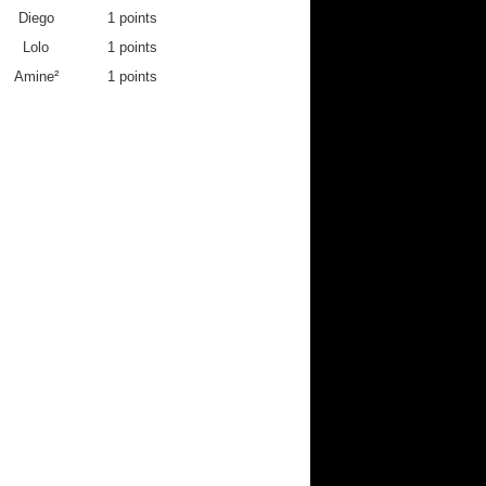
0
0
0
Diego
1 points
0
0
0
Lolo
1 points
0
0
0
Amine²
1 points
0
0
0
0
0
0
0
2
0
0
0
0
0
0
0
0
0
0
0
0
0
0
0
0
2
0
0
0
0
0
2
0
0
2
0
0
0
0
0
0
0
0