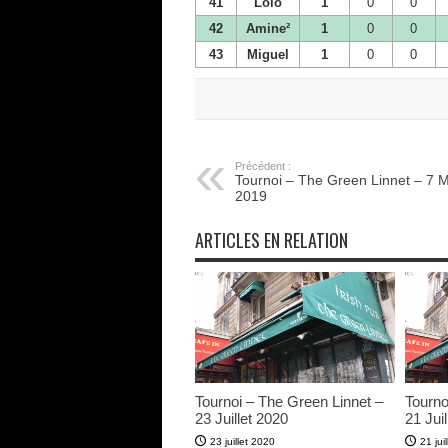
41
Lolo
1
0
0
42
Amine²
1
0
0
43
Miguel
1
0
0
Précédent :
Tournoi – The Green Linnet – 7 M
2019
ARTICLES EN RELATION
Tournoi – The Green Linnet –
Tourno
23 Juillet 2020
21 Juil
23 juillet 2020
21 jui