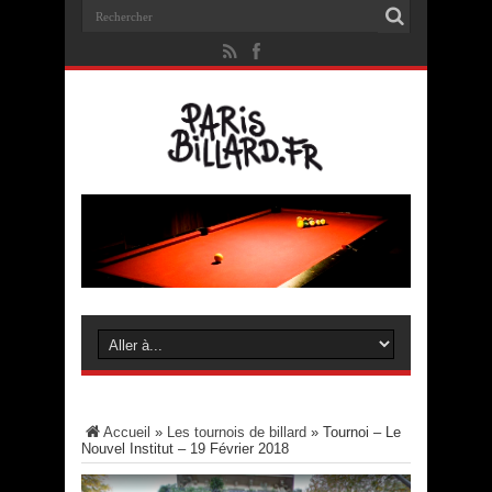
Accueil
»
Les tournois de billard
»
Tournoi – Le
Nouvel Institut – 19 Février 2018