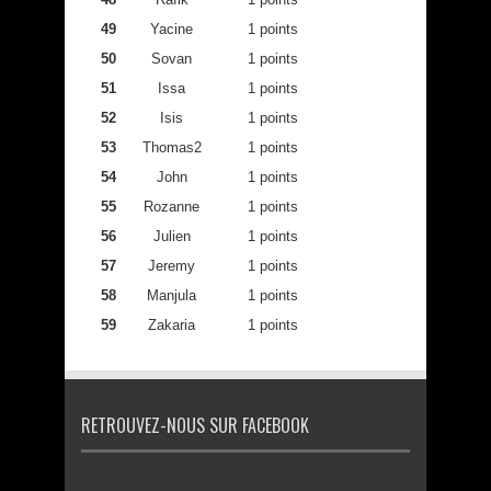
49
Yacine
1 points
50
Sovan
1 points
51
Issa
1 points
52
Isis
1 points
53
Thomas2
1 points
54
John
1 points
55
Rozanne
1 points
56
Julien
1 points
57
Jeremy
1 points
58
Manjula
1 points
59
Zakaria
1 points
RETROUVEZ-NOUS SUR FACEBOOK