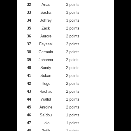
32
Anas
3 points
33
Sacha
3 points
34
Joffrey
3 points
35
Zack
2 points
36
Aurore
2 points
37
Fayssal
2 points
38
Germain
2 points
39
Johanna
2 points
40
Sandy
2 points
41
Sckan
2 points
42
Hugo
2 points
43
Rachad
2 points
44
Wallid
2 points
45
Anroine
2 points
46
Saïdou
1 points
47
Lolo
1 points
48
Rafik
1 points