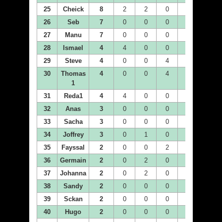
25
Cheick
8
2
2
0
4
0
26
Seb
7
0
0
0
0
0
27
Manu
7
0
0
0
0
0
28
Ismael
4
4
0
0
0
0
29
Steve
4
0
0
4
0
0
30
Thomas
4
0
0
4
0
0
1
31
Reda1
4
4
0
0
0
0
32
Anas
3
0
0
0
0
0
33
Sacha
3
0
0
0
0
0
34
Joffrey
3
0
1
0
0
0
35
Fayssal
2
0
0
2
0
0
36
Germain
2
0
2
0
0
0
37
Johanna
2
0
2
0
0
0
38
Sandy
2
0
0
0
0
0
39
Sckan
2
0
0
0
2
0
40
Hugo
2
0
0
0
0
0