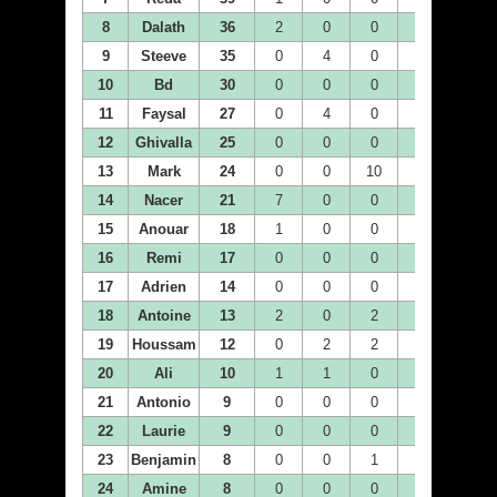
8
Dalath
36
2
0
0
0
2
9
Steeve
35
0
4
0
1
2
10
Bd
30
0
0
0
2
4
11
Faysal
27
0
4
0
1
0
12
Ghivalla
25
0
0
0
0
0
13
Mark
24
0
0
10
1
2
14
Nacer
21
7
0
0
0
0
15
Anouar
18
1
0
0
0
0
16
Remi
17
0
0
0
0
0
17
Adrien
14
0
0
0
0
0
18
Antoine
13
2
0
2
1
1
19
Houssam
12
0
2
2
0
0
20
Ali
10
1
1
0
0
2
21
Antonio
9
0
0
0
1
1
22
Laurie
9
0
0
0
0
0
23
Benjamin
8
0
0
1
1
1
24
Amine
8
0
0
0
0
0