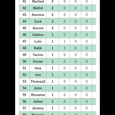
41
Rachad
2
0
0
0
0
1
42
Wallid
2
0
0
0
2
0
43
Anroine
2
0
0
0
0
0
44
Zack
2
0
0
0
1
0
45
Aurore
2
0
0
0
0
0
46
Saïdou
1
0
0
0
0
0
47
Lolo
1
1
0
0
0
0
48
Rafik
1
1
0
0
0
0
49
Yacine
1
0
0
0
0
0
50
Sovan
1
0
0
0
0
1
51
Issa
1
0
0
0
0
0
52
Isis
1
0
1
0
0
0
53
Thomas2
1
0
0
0
0
1
54
John
1
0
0
0
0
0
55
Rozanne
1
0
0
0
0
0
56
Julien
1
0
0
0
0
0
57
Jeremy
1
0
0
0
0
0
58
Manjula
1
0
0
0
0
0