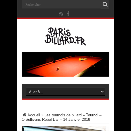
Accueil
»
Les tournois de billard
»
Tournoi –
O’Sullivans Rebel Bar – 14 Janvier 2018