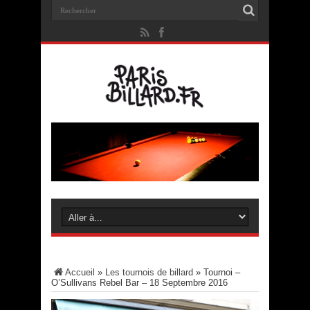
Accueil
»
Les tournois de billard
»
Tournoi –
O’Sullivans Rebel Bar – 18 Septembre 2016