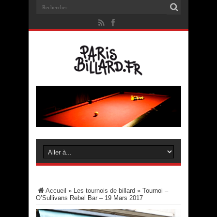
Accueil
»
Les tournois de billard
»
Tournoi –
O’Sullivans Rebel Bar – 19 Mars 2017