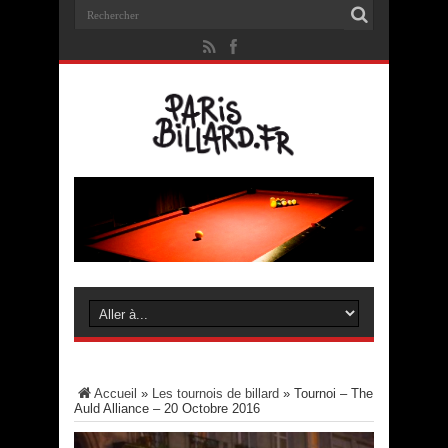
Accueil
»
Les tournois de billard
»
Tournoi – The
Auld Alliance – 20 Octobre 2016