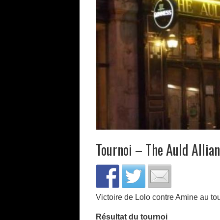
Tournoi – The Auld Allia
Victoire de Lolo contre Amine au to
Résultat du tournoi