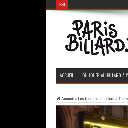
INFO
ACCUEIL
OÙ JOUER AU BILLARD À P
Accueil
»
Les tournois de billard
»
Tourn