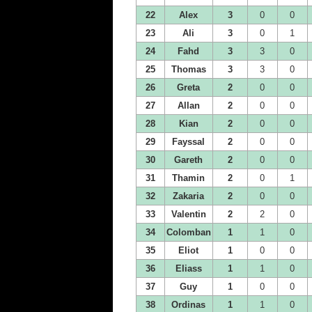
22
Alex
3
0
0
23
Ali
3
0
1
24
Fahd
3
3
0
25
Thomas
3
3
0
26
Greta
2
0
0
27
Allan
2
0
0
28
Kian
2
0
0
29
Fayssal
2
0
0
30
Gareth
2
0
0
31
Thamin
2
0
1
32
Zakaria
2
0
0
33
Valentin
2
2
0
34
Colomban
1
1
0
35
Eliot
1
0
0
36
Eliass
1
1
0
37
Guy
1
0
0
38
Ordinas
1
1
0