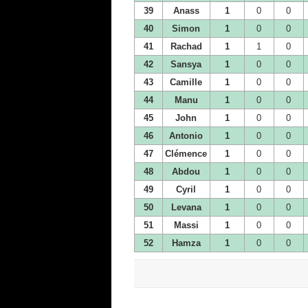
39
Anass
1
0
0
40
Simon
1
0
0
41
Rachad
1
1
0
42
Sansya
1
0
0
43
Camille
1
0
0
44
Manu
1
0
0
45
John
1
0
0
46
Antonio
1
0
0
47
Clémence
1
0
0
48
Abdou
1
0
0
49
Cyril
1
0
0
50
Levana
1
0
0
51
Massi
1
0
0
52
Hamza
1
0
0