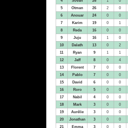
4
Sovan
26
1
0
5
Otman
26
2
0
6
Anouar
24
0
0
7
Karim
19
0
1
8
Reda
16
0
0
9
Juju
16
1
0
10
Dalath
13
0
2
11
Ryan
9
1
1
12
Jaff
8
0
4
13
Florent
7
0
0
14
Pablo
7
0
0
15
David
6
0
0
16
Roro
5
0
0
17
Nabil
4
0
0
18
Mark
3
0
0
19
Aurélie
3
0
0
20
Jonathan
3
0
0
21
Emma
3
0
0