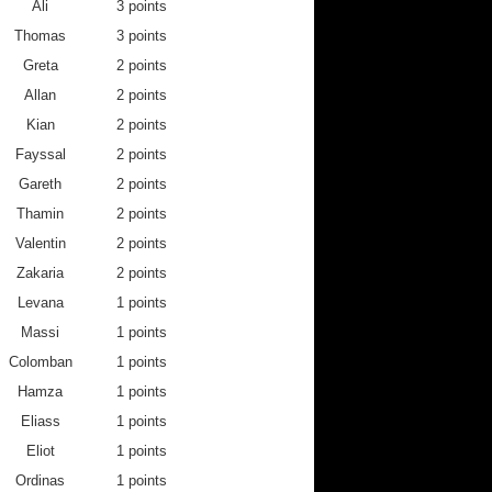
3
0
1
1
Ali
3 points
0
0
2
0
Thomas
3 points
4
4
0
0
Greta
2 points
0
0
0
1
Allan
2 points
0
0
0
0
Kian
2 points
1
0
0
1
Fayssal
2 points
3
1
2
0
Gareth
2 points
0
0
0
0
Thamin
2 points
0
0
0
0
Valentin
2 points
0
2
0
0
Zakaria
2 points
0
0
0
0
Levana
1 points
0
0
2
0
Massi
1 points
0
0
0
0
Colomban
1 points
0
0
0
4
Hamza
1 points
0
0
1
0
Eliass
1 points
0
0
1
0
Eliot
1 points
0
0
0
0
Ordinas
1 points
1
0
2
0