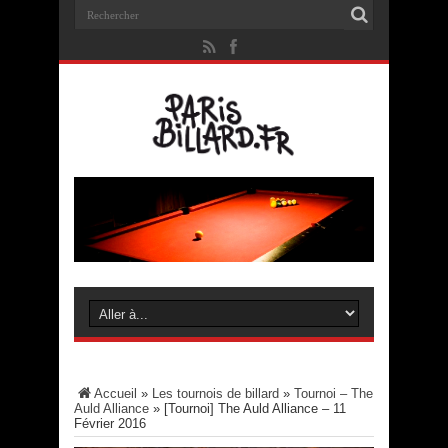
Accueil
»
Les tournois de billard
»
Tournoi – The
Auld Alliance
»
[Tournoi] The Auld Alliance – 11
Février 2016