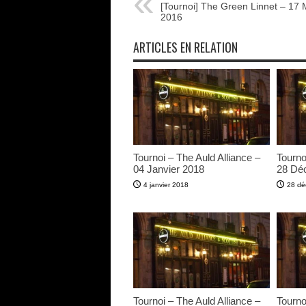
[Tournoi] The Green Linnet – 17 
2016
ARTICLES EN RELATION
Tournoi – The Auld Alliance –
Tourno
04 Janvier 2018
28 Dé
4 janvier 2018
28 dé
Tournoi – The Auld Alliance –
Tourno