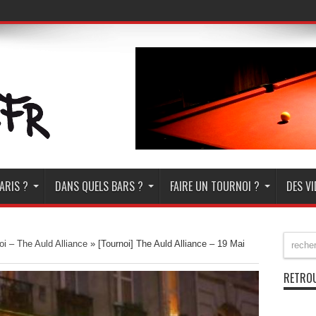
ARIS ?
DANS QUELS BARS ?
FAIRE UN TOURNOI ?
DES V
oi – The Auld Alliance
»
[Tournoi] The Auld Alliance – 19 Mai
RETROU