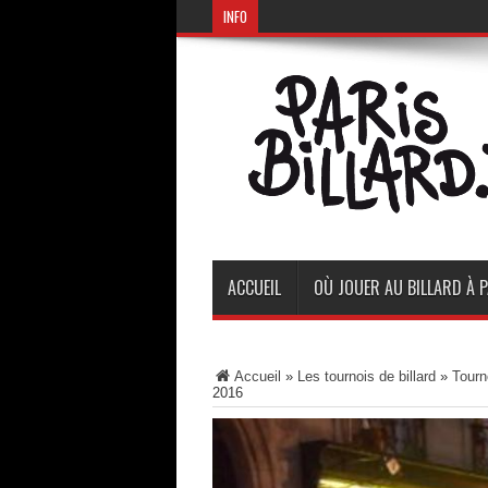
INFO
ACCUEIL
OÙ JOUER AU BILLARD À P
Accueil
»
Les tournois de billard
»
Tourn
2016