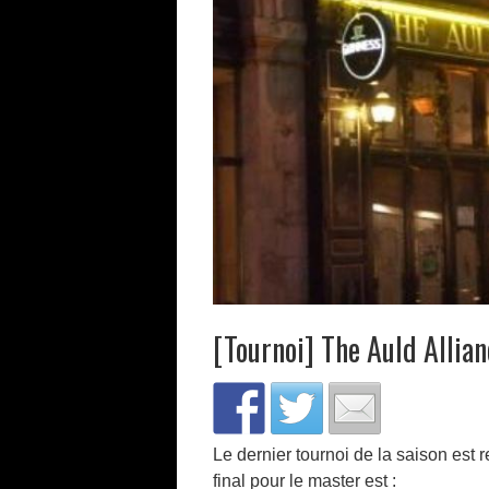
[Tournoi] The Auld Allia
Le dernier tournoi de la saison est
final pour le master est :