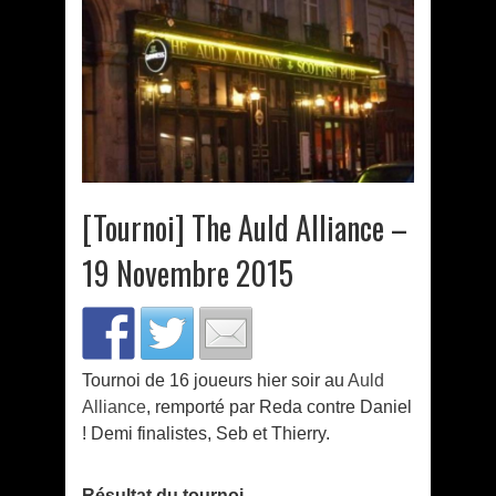
[Tournoi] The Auld Alliance –
19 Novembre 2015
Tournoi de 16 joueurs hier soir au
Auld
Alliance
, remporté par Reda contre Daniel
! Demi finalistes, Seb et Thierry.
Résultat du tournoi