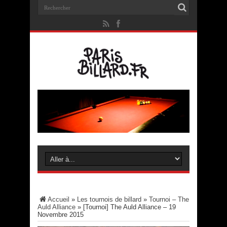
Accueil
»
Les tournois de billard
»
Tournoi – The
Auld Alliance
»
[Tournoi] The Auld Alliance – 19
Novembre 2015