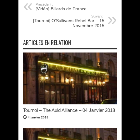
Précédent :
[Vidéo] Billards de France
Suivant :
[Tournoi] O’Sullivans Rebel Bar – 15
Novembre 2015
ARTICLES EN RELATION
Tournoi – The Auld Alliance – 04 Janvier 2018
4 janvier 2018