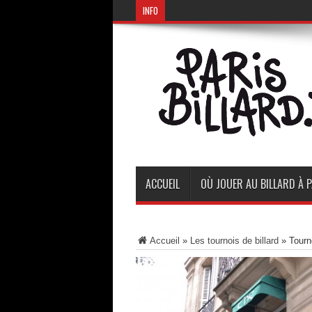
INFO
ACCUEIL
OÙ JOUER AU BILLARD À P
Accueil
»
Les tournois de billard
»
Tourn