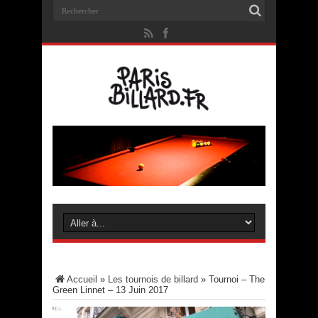
Accueil
»
Les tournois de billard
»
Tournoi – The
Green Linnet – 13 Juin 2017