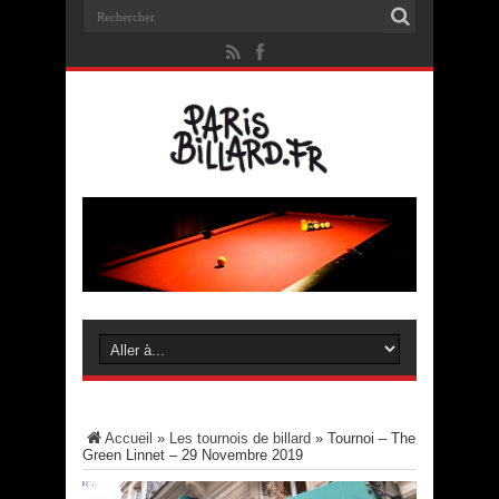
Accueil
»
Les tournois de billard
»
Tournoi – The
Green Linnet – 29 Novembre 2019