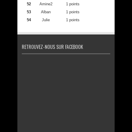
52
Amine2
1 points
53
Alban
1 points
54
Julie
1 points
RETROUVEZ-NOUS SUR FACEBOOK