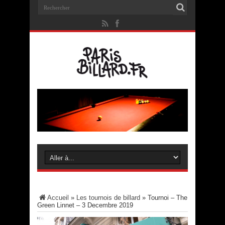
Accueil
»
Les tournois de billard
»
Tournoi – The
Green Linnet – 3 Decembre 2019