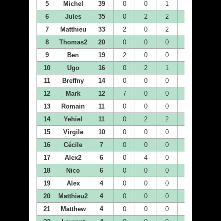
5
Michel
39
0
0
1
0
0
6
Jules
35
0
2
2
0
0
7
Matthieu
33
2
0
2
2
2
8
Thomas2
20
0
0
0
0
2
9
Ben
19
2
0
0
0
0
10
Ugo
16
0
2
1
2
0
11
Breffny
14
0
0
0
0
0
12
Mark
12
7
0
0
4
0
13
Romain
11
0
0
0
1
0
14
Yehiel
11
0
2
2
1
2
15
Virgile
10
0
0
0
2
0
16
Cécile
7
0
0
0
0
4
17
Alex2
6
0
4
0
0
0
18
Nico
6
0
0
0
0
0
19
Alex
4
0
0
0
0
0
20
Matthieu2
4
0
0
0
0
0
21
Matthew
4
0
0
0
0
0