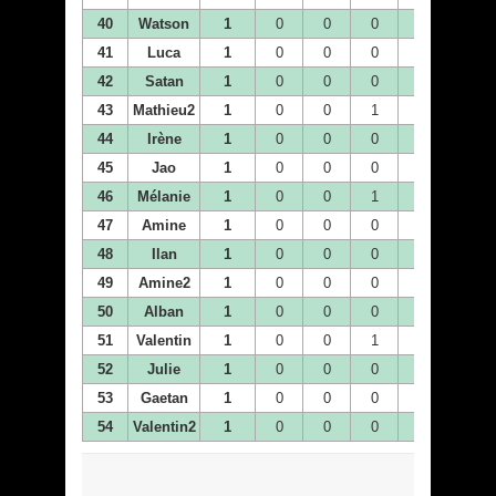
40
Watson
1
0
0
0
0
0
41
Luca
1
0
0
0
0
0
42
Satan
1
0
0
0
1
0
43
Mathieu2
1
0
0
1
0
0
44
Irène
1
0
0
0
0
0
45
Jao
1
0
0
0
0
0
46
Mélanie
1
0
0
1
0
0
47
Amine
1
0
0
0
0
0
48
Ilan
1
0
0
0
0
0
49
Amine2
1
0
0
0
0
0
50
Alban
1
0
0
0
0
0
51
Valentin
1
0
0
1
0
0
52
Julie
1
0
0
0
0
1
53
Gaetan
1
0
0
0
0
0
54
Valentin2
1
0
0
0
0
1