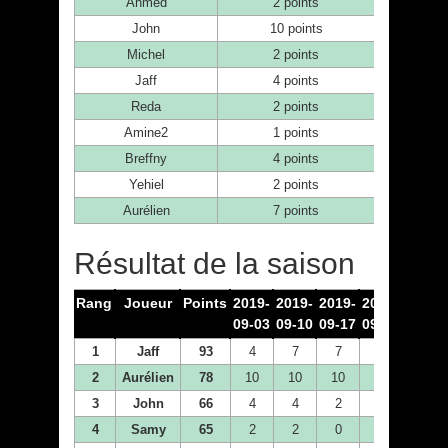
Ahmed
2 points
John
10 points
Michel
2 points
Jaff
4 points
Reda
2 points
Amine2
1 points
Breffny
4 points
Yehiel
2 points
Aurélien
7 points
Résultat de la saison
Rang
Joueur
Points
2019-
2019-
2019-
2019-
2019-
09-03
09-10
09-17
09-24
10-01
1
Jaff
93
4
7
7
2
10
2
Aurélien
78
10
10
10
10
1
3
John
66
4
4
2
7
7
4
Samy
65
2
2
0
4
4