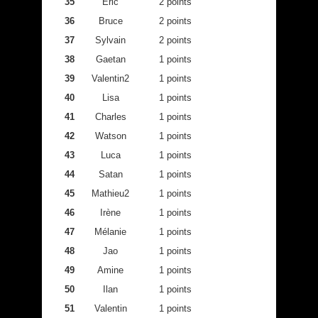
35
Eric
2 points
36
Bruce
2 points
37
Sylvain
2 points
38
Gaetan
1 points
39
Valentin2
1 points
40
Lisa
1 points
41
Charles
1 points
42
Watson
1 points
43
Luca
1 points
44
Satan
1 points
45
Mathieu2
1 points
46
Irène
1 points
47
Mélanie
1 points
48
Jao
1 points
49
Amine
1 points
50
Ilan
1 points
51
Valentin
1 points