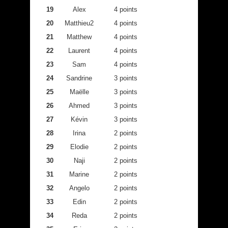
19
Alex
4 points
20
Matthieu2
4 points
21
Matthew
4 points
22
Laurent
4 points
23
Sam
4 points
24
Sandrine
3 points
25
Maëlle
3 points
26
Ahmed
3 points
27
Kévin
3 points
28
Irina
2 points
29
Elodie
2 points
30
Naji
2 points
31
Marine
2 points
32
Angelo
2 points
33
Edin
2 points
34
Reda
2 points