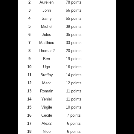
2
Aurélien
78 points
3
John
66 points
4
Samy
65 points
5
Michel
39 points
6
Jules
35 points
7
Matthieu
33 points
8
Thomas2
20 points
9
Ben
19 points
10
Ugo
16 points
11
Breffny
14 points
12
Mark
12 points
13
Romain
11 points
14
Yehiel
11 points
15
Virgile
10 points
16
Cécile
7 points
17
Alex2
6 points
18
Nico
6 points