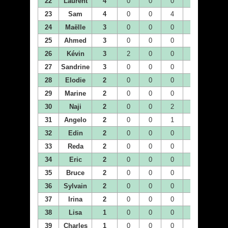
22
Laurent
4
0
0
0
0
0
23
Sam
4
0
0
4
0
0
24
Maëlle
3
0
0
0
1
0
25
Ahmed
3
0
0
0
0
0
26
Kévin
3
2
0
0
0
0
27
Sandrine
3
0
0
0
1
0
28
Elodie
2
0
0
0
0
0
29
Marine
2
0
0
0
2
0
30
Naji
2
0
0
2
0
0
31
Angelo
2
0
0
1
0
0
32
Edin
2
0
0
0
0
0
33
Reda
2
0
0
0
0
0
34
Eric
2
0
0
0
0
0
35
Bruce
2
0
0
0
0
2
36
Sylvain
2
0
0
0
0
0
37
Irina
2
0
0
0
0
0
38
Lisa
1
0
0
0
0
0
39
Charles
1
0
0
0
1
0