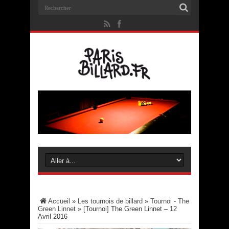
Accueil
»
Les tournois de billard
»
Tournoi - The
Green Linnet
»
[Tournoi] The Green Linnet – 12
Avril 2016