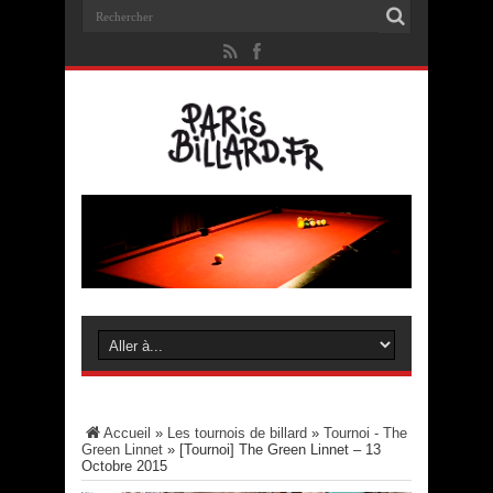
Accueil
»
Les tournois de billard
»
Tournoi - The
Green Linnet
»
[Tournoi] The Green Linnet – 13
Octobre 2015