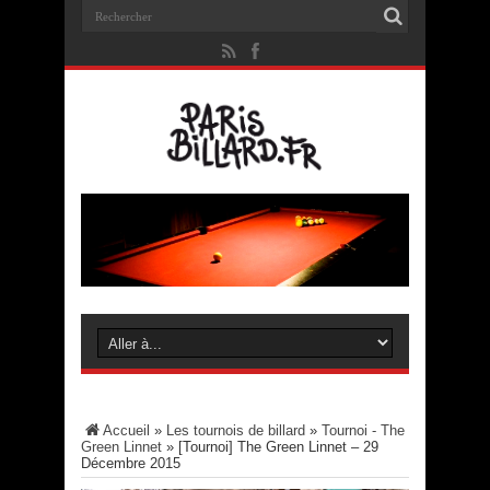
Accueil
»
Les tournois de billard
»
Tournoi - The
Green Linnet
»
[Tournoi] The Green Linnet – 29
Décembre 2015