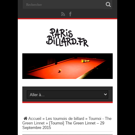
Accueil
»
Les tournois de billard
»
Tournoi - The
Green Linnet
»
[Tournoi] The Green Linnet – 29
Septembre 2015