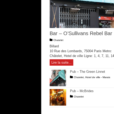
Bar – O’Sullivans Rebel Bar
Chatelet
Billard
10 Rue des Lombards, 75004 Paris Metro:
Châtelet, Hotel de ville Ligne: 1, 4, 7, 11, 1
Lire la suite...
Pub – The Green Linnet
Chatelet
,
Hotel de ville - Marais
Pub – McBrides
Chatelet