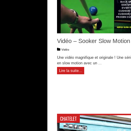
Vidéo – Sooker Slow Motion
Vidéo
Une vidéo magnifique et originale ! Une séri
en slow motion avec un ...
Lire la suite...
CHATELET