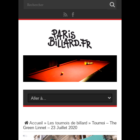
Accueil
»
Les tournois de billard
»
Tournoi – The
Green Linnet – 23 Juillet 2020