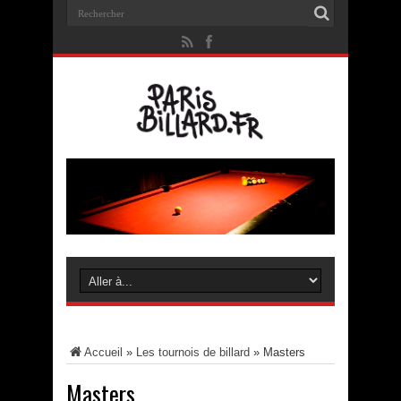
Accueil
»
Les tournois de billard
»
Masters
Masters