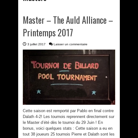
Master – The Auld Alliance –
Printemps 2017
3 juillet 2017
Laisser un commentaire
Cette saison est remporté par Pablo en final contre
Dalath 4-2! Les tournois reprennent directement sur
le Master d’été dès le tournoi du 29 Juin ! En
bonus, voici quelques stats : Cette saison a eu en
tout 38 joueurs 25 tournois Pierre et Dalath sont les