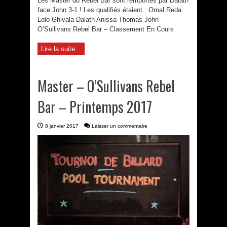
Les Master du Rebel Bar sont remportés par Dalath
face John 3-1 ! Les qualifiés étaient : Omal Reda
Lolo Ghivala Dalath Anissa Thomas John
O’Sullivans Rebel Bar – Classement En Cours
Lire la suite...
Master – O’Sullivans Rebel
Bar – Printemps 2017
8 janvier 2017
Laisser un commentaire