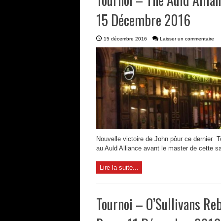
15 Décembre 2016
15 décembre 2016
Laisser un commentaire
Nouvelle victoire de John pôur ce dernier T
au Auld Alliance avant le master de cette sa
Lire la suite...
Tournoi – O’Sullivans Re