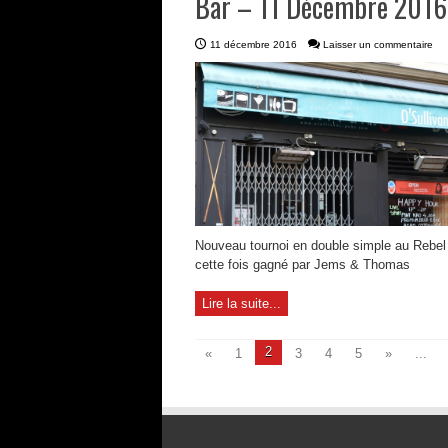
Bar – 11 Décembre 2016
11 décembre 2016
Laisser un commentaire
Nouveau tournoi en double simple au Rebe
cette fois gagné par Jems & Thomas
Lire la suite...
2
«
1
3
4
5
»
...