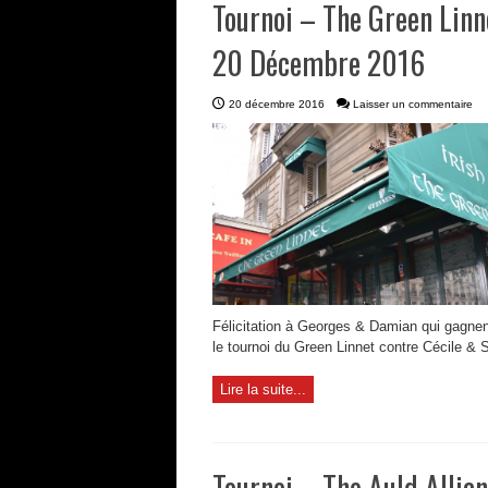
Tournoi – The Green Linn
20 Décembre 2016
20 décembre 2016
Laisser un commentaire
Félicitation à Georges & Damian qui gagnen
le tournoi du Green Linnet contre Cécile & 
Lire la suite...
Tournoi – The Auld Allia