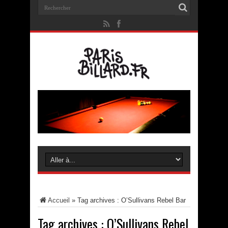
Accueil
»
Tag archives : O’Sullivans Rebel Bar
Tag archives :
O’Sullivans Rebel