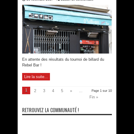
En attente des résultats du tournoi de billard du
Rebel Bar !
Lire la suite...
1
2
3
4
5
»
...
Page 1 sur 10
Fin »
RETROUVEZ LA COMMUNAUTÉ !