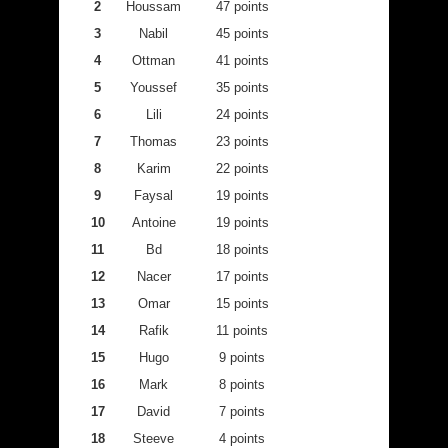
2
Houssam
47 points
3
Nabil
45 points
4
Ottman
41 points
5
Youssef
35 points
6
Lili
24 points
7
Thomas
23 points
8
Karim
22 points
9
Faysal
19 points
10
Antoine
19 points
11
Bd
18 points
12
Nacer
17 points
13
Omar
15 points
14
Rafik
11 points
15
Hugo
9 points
16
Mark
8 points
17
David
7 points
18
Steeve
4 points