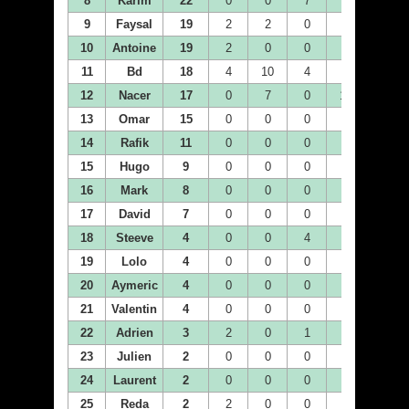
8
Karim
22
0
0
7
0
0
9
Faysal
19
2
2
0
2
2
10
Antoine
19
2
0
0
2
2
11
Bd
18
4
10
4
0
0
12
Nacer
17
0
7
0
10
0
13
Omar
15
0
0
0
0
0
14
Rafik
11
0
0
0
0
0
15
Hugo
9
0
0
0
0
4
16
Mark
8
0
0
0
0
0
17
David
7
0
0
0
0
0
18
Steeve
4
0
0
4
0
0
19
Lolo
4
0
0
0
0
0
20
Aymeric
4
0
0
0
0
4
21
Valentin
4
0
0
0
0
0
22
Adrien
3
2
0
1
0
0
23
Julien
2
0
0
0
0
0
24
Laurent
2
0
0
0
0
2
25
Reda
2
2
0
0
0
0