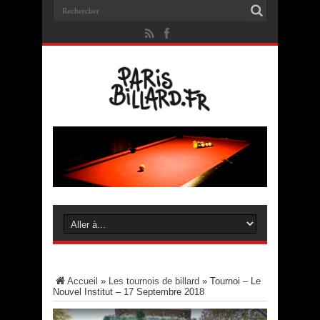
Accueil
»
Les tournois de billard
»
Tournoi – Le
Nouvel Institut – 17 Septembre 2018