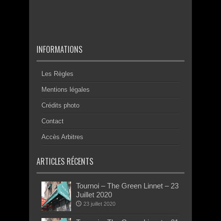
INFORMATIONS
Les Règles
Mentions légales
Crédits photo
Contact
Accès Arbitres
ARTICLES RÉCENTS
Tournoi – The Green Linnet – 23
Juillet 2020
23 juillet 2020