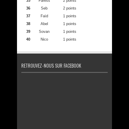
35
Faress
2 points
36
Seb
2 points
37
Faïd
1 points
38
Abel
1 points
39
Sovan
1 points
40
Nico
1 points
RETROUVEZ-NOUS SUR FACEBOOK