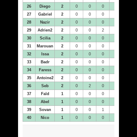
26
Diego
2
0
0
0
0
0
27
Gabriel
2
0
0
0
0
0
28
Nazir
2
0
0
0
0
0
29
Adrien2
2
0
0
2
0
0
30
Scilia
2
0
0
0
0
0
31
Marouan
2
0
0
0
2
0
32
Issa
2
0
0
0
0
0
33
Badr
2
0
0
0
0
0
34
Faress
2
0
0
0
2
0
35
Antoine2
2
0
0
0
0
1
36
Seb
2
0
2
0
0
0
37
Faïd
1
0
0
0
0
0
38
Abel
1
0
0
0
0
0
39
Sovan
1
0
0
1
0
0
40
Nico
1
0
0
0
0
0