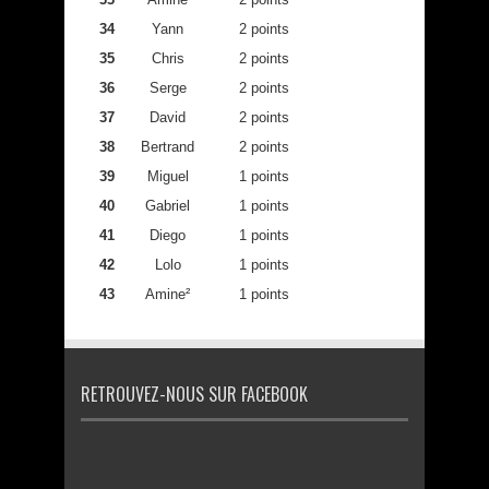
34
Yann
2 points
35
Chris
2 points
36
Serge
2 points
37
David
2 points
38
Bertrand
2 points
39
Miguel
1 points
40
Gabriel
1 points
41
Diego
1 points
42
Lolo
1 points
43
Amine²
1 points
RETROUVEZ-NOUS SUR FACEBOOK