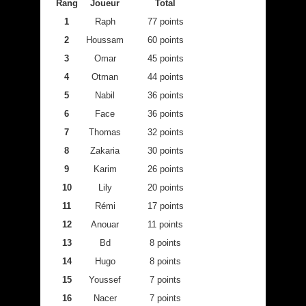
Rang
Joueur
Total
1
Raph
77 points
2
Houssam
60 points
3
Omar
45 points
4
Otman
44 points
5
Nabil
36 points
6
Face
36 points
7
Thomas
32 points
8
Zakaria
30 points
9
Karim
26 points
10
Lily
20 points
11
Rémi
17 points
12
Anouar
11 points
13
Bd
8 points
14
Hugo
8 points
15
Youssef
7 points
16
Nacer
7 points