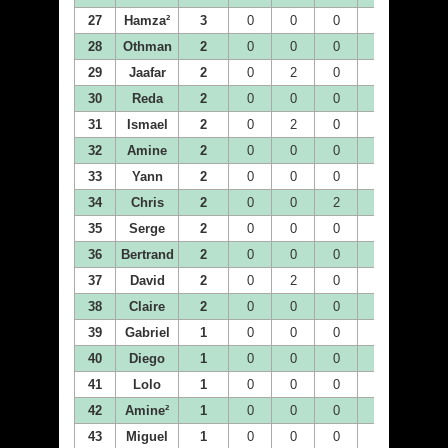
27
Hamza²
3
0
0
0
0
0
28
Othman
2
0
0
0
0
0
29
Jaafar
2
0
2
0
0
0
30
Reda
2
0
0
0
0
2
31
Ismael
2
0
2
0
0
0
32
Amine
2
0
0
0
0
0
33
Yann
2
0
0
0
0
0
34
Chris
2
0
0
2
0
0
35
Serge
2
0
0
0
0
0
36
Bertrand
2
0
0
0
0
0
37
David
2
0
2
0
0
0
38
Claire
2
0
0
0
0
0
39
Gabriel
1
0
0
0
0
0
40
Diego
1
0
0
0
0
0
41
Lolo
1
0
0
0
0
0
42
Amine²
1
0
0
0
0
0
43
Miguel
1
0
0
0
0
0