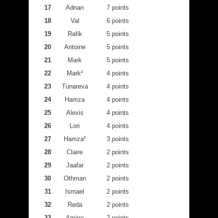
17
Adnan
7 points
18
Val
6 points
19
Rafik
5 points
20
Antoine
5 points
21
Mark
5 points
22
Mark²
4 points
23
Tunareva
4 points
24
Hamza
4 points
25
Alexis
4 points
26
Lori
4 points
27
Hamza²
3 points
28
Claire
2 points
29
Jaafar
2 points
30
Othman
2 points
31
Ismael
2 points
32
Reda
2 points
33
Amine
2 points