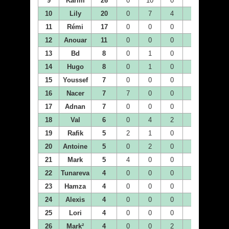
9
Karim
26
0
10
0
0
0
10
Lily
20
0
7
4
0
0
11
Rémi
17
0
0
0
0
0
12
Anouar
11
0
0
0
0
0
13
Bd
8
0
1
0
0
0
14
Hugo
8
0
1
0
2
0
15
Youssef
7
0
0
0
0
0
16
Nacer
7
7
0
0
0
0
17
Adnan
7
0
0
0
0
0
18
Val
6
0
4
2
0
0
19
Rafik
5
2
1
0
0
0
20
Antoine
5
0
2
0
0
0
21
Mark
5
4
0
0
0
0
22
Tunareva
4
0
0
0
4
0
23
Hamza
4
0
0
0
0
4
24
Alexis
4
0
0
0
0
0
25
Lori
4
0
0
0
0
0
26
Mark²
4
0
0
2
0
0