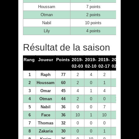
Houssam
7 points
Otman
2 points
Nabil
10 points
Lily
4 points
Résultat de la saison
Rang
Joueur
Points
2019-
2019-
2019-
2019-
2019-
02-03
02-10
02-17
02-24
03-03
1
Raph
77
2
4
2
7
10
2
Houssam
60
2
0
1
2
4
3
Omar
45
4
1
4
2
7
4
Otman
44
2
0
0
10
2
5
Nabil
36
0
0
7
0
0
6
Face
36
10
1
10
0
2
7
Thomas
32
0
0
0
2
0
8
Zakaria
30
0
0
1
4
2