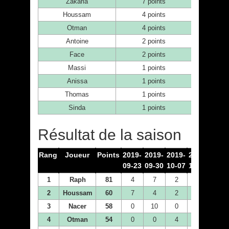
Zakaria
7 points
Houssam
4 points
Otman
4 points
Antoine
2 points
Face
2 points
Massi
1 points
Anissa
1 points
Thomas
1 points
Sinda
1 points
Résultat de la saison
Rang
Joueur
Points
2019-
2019-
2019-
2019-
2019
09-23
09-30
10-07
10-14
10-2
1
Raph
81
4
7
2
7
10
2
Houssam
60
7
4
2
10
2
3
Nacer
58
0
10
0
4
0
4
Otman
54
0
0
4
4
7