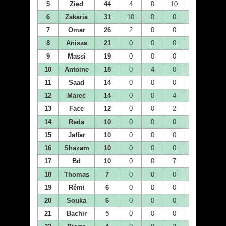
5
Zied
44
4
0
10
2
4
6
Zakaria
31
10
0
0
0
4
7
Omar
26
2
0
0
0
0
8
Anissa
21
0
0
0
0
0
9
Massi
19
0
0
0
0
0
10
Antoine
18
0
4
0
2
0
11
Saad
14
0
0
0
0
0
12
Marec
14
0
0
4
0
2
13
Face
12
0
0
2
0
1
14
Reda
10
0
0
0
0
0
15
Jaffar
10
0
0
0
0
0
16
Shazam
10
0
0
0
0
0
17
Bd
10
0
0
7
0
2
18
Thomas
7
0
0
0
0
0
19
Rémi
6
0
0
0
0
0
20
Souka
6
0
0
0
0
0
21
Bachir
5
0
0
0
0
0