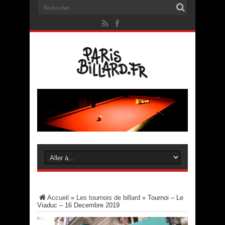
Accueil
»
Les tournois de billard
»
Tournoi – Le
Viaduc – 16 Decembre 2019