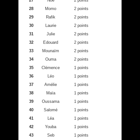
27
Noé
2 points
28
Momo
2 points
29
Rafik
2 points
30
Laurie
2 points
31
Julie
2 points
32
Edouard
2 points
33
Mounaïm
2 points
34
Ouma
2 points
35
Clémence
1 points
36
Léo
1 points
37
Amélie
1 points
38
Maïa
1 points
39
Oussama
1 points
40
Salomé
1 points
41
Léa
1 points
42
Youba
1 points
43
Seb
1 points