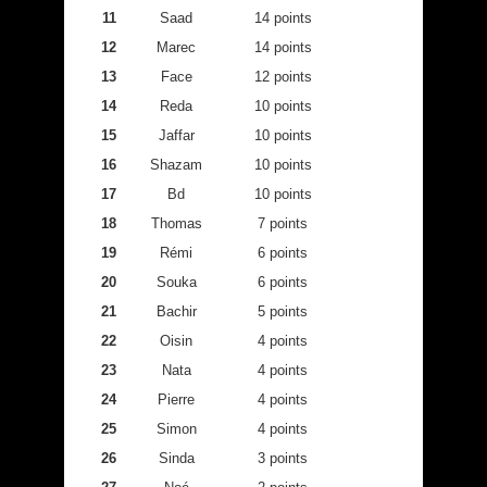
11
Saad
14 points
12
Marec
14 points
13
Face
12 points
14
Reda
10 points
15
Jaffar
10 points
16
Shazam
10 points
17
Bd
10 points
18
Thomas
7 points
19
Rémi
6 points
20
Souka
6 points
21
Bachir
5 points
22
Oisin
4 points
23
Nata
4 points
24
Pierre
4 points
25
Simon
4 points
26
Sinda
3 points