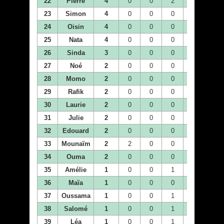
22
Pierre
4
0
0
2
0
2
23
Simon
4
0
0
0
0
0
24
Oisin
4
0
0
0
0
0
25
Nata
4
0
0
0
0
0
26
Sinda
3
0
0
0
0
0
27
Noé
2
0
0
0
0
0
28
Momo
2
0
0
0
0
0
29
Rafik
2
0
0
0
0
0
30
Laurie
2
0
0
0
0
0
31
Julie
2
0
0
0
0
0
32
Edouard
2
0
0
0
0
0
33
Mounaïm
2
2
0
0
0
0
34
Ouma
2
0
0
0
0
0
35
Amélie
1
0
0
1
0
0
36
Maïa
1
0
0
0
0
0
37
Oussama
1
0
0
1
0
0
38
Salomé
1
0
0
1
0
0
39
Léa
1
0
0
1
0
0