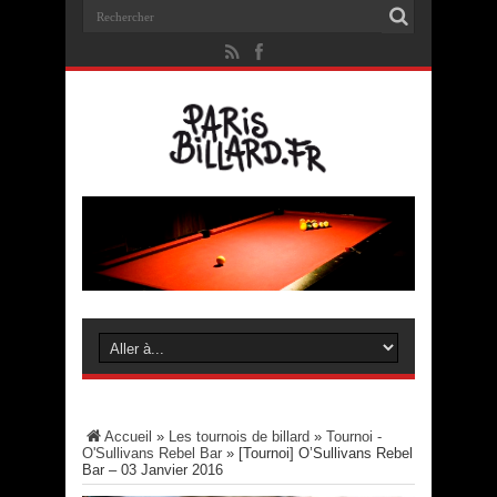
Accueil
»
Les tournois de billard
»
Tournoi -
O'Sullivans Rebel Bar
»
[Tournoi] O’Sullivans Rebel
Bar – 03 Janvier 2016