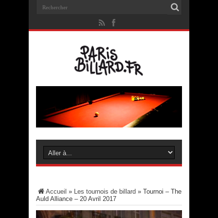
Accueil
»
Les tournois de billard
»
Tournoi – The
Auld Alliance – 20 Avril 2017