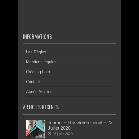
INFORMATIONS
Les Règles
Mentions légales
Crédits photo
Contact
Accès Arbitres
ARTICLES RÉCENTS
Tournoi – The Green Linnet – 23
Juillet 2020
23 juillet 2020