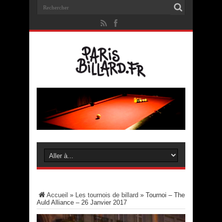
Accueil
»
Les tournois de billard
»
Tournoi – The
Auld Alliance – 26 Janvier 2017