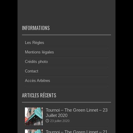
INFORMATIONS
Les Règles
Mentions légales
Crédits photo
Contact
Accès Arbitres
ARTICLES RÉCENTS
Tournoi – The Green Linnet – 23
Juillet 2020
23 juillet 2020
Tournoi – The Green Linnet – 21