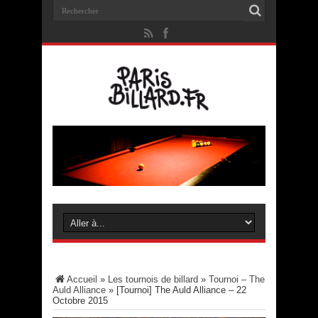
Accueil
»
Les tournois de billard
»
Tournoi – The
Auld Alliance
»
[Tournoi] The Auld Alliance – 22
Octobre 2015