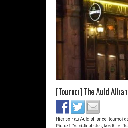
[Tournoi] The Auld Alli
Hier soir au Auld alliance, tournoi d
Pierre ! Demi-finalistes, Medhi et J