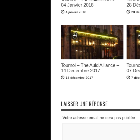
04 Janvier 2018
28 Dé
4 janvier 2018
28 dé
Tournoi – The Auld Alliance –
Tourno
14 Décembre 2017
07 Dé
14 décembre 2017
7 déc
LAISSER UNE RÉPONSE
Votre adresse email ne sera pas publiée