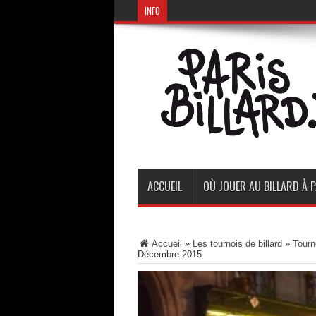
INFO
ACCUEIL
OÙ JOUER AU BILLARD À P
Accueil
»
Les tournois de billard
»
Tourn
Décembre 2015