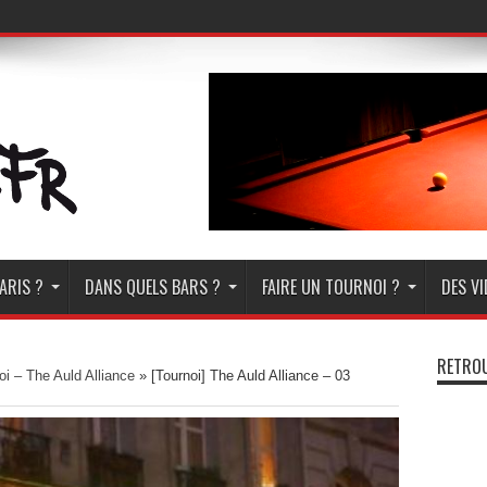
ARIS ?
DANS QUELS BARS ?
FAIRE UN TOURNOI ?
DES V
RETROU
oi – The Auld Alliance
»
[Tournoi] The Auld Alliance – 03