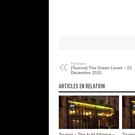
Précédent :
[Tournoi] The Green Linnet – 01
Décembre 2015
ARTICLES EN RELATION
Tournoi – The Auld Alliance –
Tourno