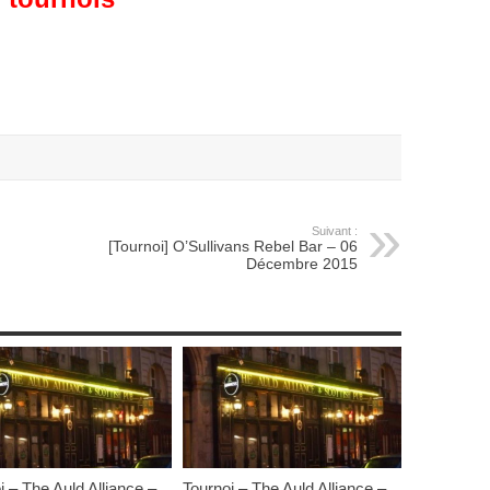
Suivant :
[Tournoi] O’Sullivans Rebel Bar – 06
Décembre 2015
i – The Auld Alliance –
Tournoi – The Auld Alliance –