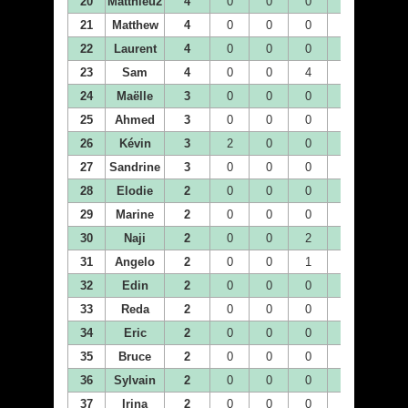
20
Matthieu2
4
0
0
0
0
0
21
Matthew
4
0
0
0
0
0
22
Laurent
4
0
0
0
0
0
23
Sam
4
0
0
4
0
0
24
Maëlle
3
0
0
0
1
0
25
Ahmed
3
0
0
0
0
0
26
Kévin
3
2
0
0
0
0
27
Sandrine
3
0
0
0
1
0
28
Elodie
2
0
0
0
0
0
29
Marine
2
0
0
0
2
0
30
Naji
2
0
0
2
0
0
31
Angelo
2
0
0
1
0
0
32
Edin
2
0
0
0
0
0
33
Reda
2
0
0
0
0
0
34
Eric
2
0
0
0
0
0
35
Bruce
2
0
0
0
0
2
36
Sylvain
2
0
0
0
0
0
37
Irina
2
0
0
0
0
0