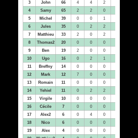
3
John
66
4
4
2
7
7
4
Samy
65
2
2
0
4
4
5
Michel
39
0
0
1
0
0
6
Jules
35
0
2
2
0
0
7
Matthieu
33
2
0
2
2
2
8
Thomas2
20
0
0
0
0
2
9
Ben
19
2
0
0
0
0
10
Ugo
16
0
2
1
2
0
11
Breffny
14
0
0
0
0
0
12
Mark
12
7
0
0
4
0
13
Romain
11
0
0
0
1
0
14
Yehiel
11
0
2
2
1
2
15
Virgile
10
0
0
0
2
0
16
Cécile
7
0
0
0
0
4
17
Alex2
6
0
4
0
0
0
18
Nico
6
0
0
0
0
0
19
Alex
4
0
0
0
0
0