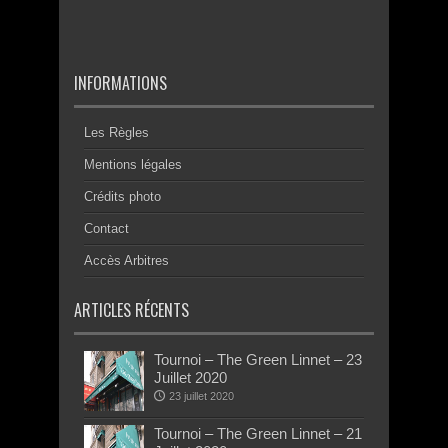
INFORMATIONS
Les Règles
Mentions légales
Crédits photo
Contact
Accès Arbitres
ARTICLES RÉCENTS
Tournoi – The Green Linnet – 23
Juillet 2020
23 juillet 2020
Tournoi – The Green Linnet – 21