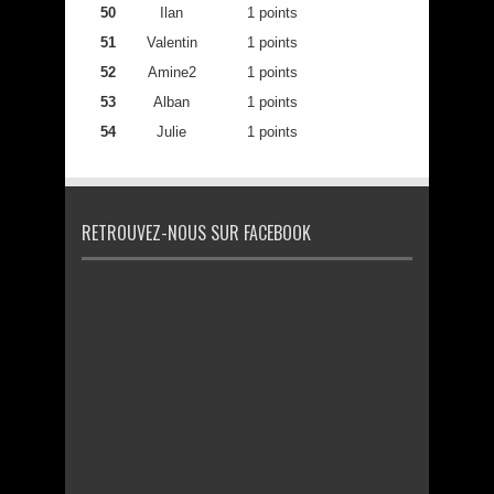
50
Ilan
1 points
51
Valentin
1 points
52
Amine2
1 points
53
Alban
1 points
54
Julie
1 points
RETROUVEZ-NOUS SUR FACEBOOK