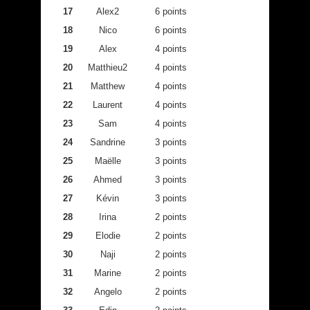
17
Alex2
6 points
18
Nico
6 points
19
Alex
4 points
20
Matthieu2
4 points
21
Matthew
4 points
22
Laurent
4 points
23
Sam
4 points
24
Sandrine
3 points
25
Maëlle
3 points
26
Ahmed
3 points
27
Kévin
3 points
28
Irina
2 points
29
Elodie
2 points
30
Naji
2 points
31
Marine
2 points
32
Angelo
2 points