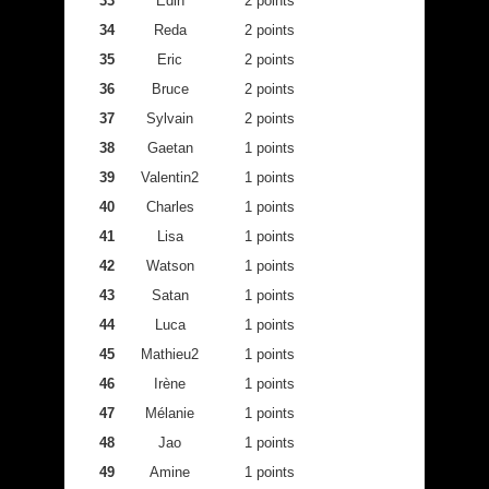
33
Edin
2 points
34
Reda
2 points
35
Eric
2 points
36
Bruce
2 points
37
Sylvain
2 points
38
Gaetan
1 points
39
Valentin2
1 points
40
Charles
1 points
41
Lisa
1 points
42
Watson
1 points
43
Satan
1 points
44
Luca
1 points
45
Mathieu2
1 points
46
Irène
1 points
47
Mélanie
1 points
48
Jao
1 points
49
Amine
1 points