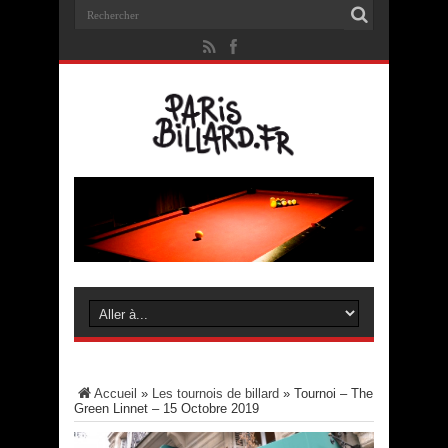
Accueil
»
Les tournois de billard
»
Tournoi – The
Green Linnet – 15 Octobre 2019