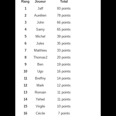
Rang
Joueur
Total
1
Jaff
93 points
2
Aurélien
78 points
3
John
66 points
4
Samy
65 points
5
Michel
39 points
6
Jules
35 points
7
Matthieu
33 points
8
Thomas2
20 points
9
Ben
19 points
10
Ugo
16 points
11
Breffny
14 points
12
Mark
12 points
13
Romain
11 points
14
Yehiel
11 points
15
Virgile
10 points
16
Cécile
7 points