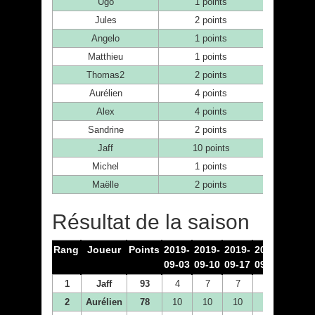
Ugo
1 points
Jules
2 points
Angelo
1 points
Matthieu
1 points
Thomas2
2 points
Aurélien
4 points
Alex
4 points
Sandrine
2 points
Jaff
10 points
Michel
1 points
Maëlle
2 points
Résultat de la saison
Rang
Joueur
Points
2019-
2019-
2019-
2019-
2019-
09-03
09-10
09-17
09-24
10-01
1
Jaff
93
4
7
7
2
10
2
Aurélien
78
10
10
10
10
1