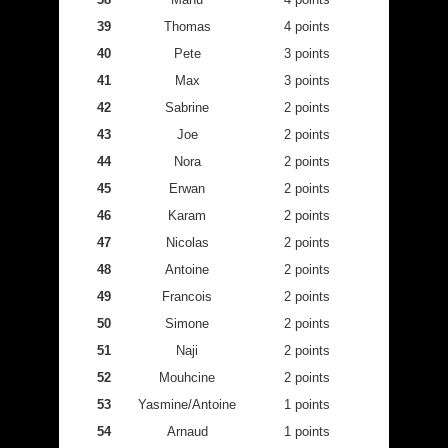
39
Thomas
4 points
40
Pete
3 points
41
Max
3 points
42
Sabrine
2 points
43
Joe
2 points
44
Nora
2 points
45
Erwan
2 points
46
Karam
2 points
47
Nicolas
2 points
48
Antoine
2 points
49
Francois
2 points
50
Simone
2 points
51
Naji
2 points
52
Mouhcine
2 points
53
Yasmine/Antoine
1 points
54
Arnaud
1 points