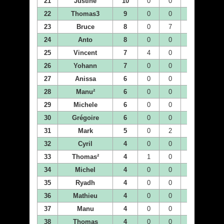
21
Justine
10
0
0
0
0
22
Thomas3
9
0
0
0
0
23
Bruce
8
0
7
0
0
24
Anto
8
0
0
0
0
25
Vincent
7
4
0
0
0
26
Yohann
7
0
0
0
0
27
Anissa
6
0
0
0
0
28
Manu²
6
0
0
0
0
29
Michele
6
0
0
2
1
30
Grégoire
6
0
0
0
4
31
Mark
5
0
2
1
0
32
Cyril
4
0
0
0
0
33
Thomas²
4
1
0
1
2
34
Michel
4
0
0
0
0
35
Ryadh
4
0
0
0
2
36
Mathieu
4
0
0
0
0
37
Manu
4
0
0
2
0
38
Thomas
4
0
0
0
0