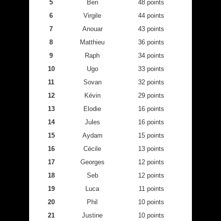
5
Ben
48 points
6
Virgile
44 points
7
Anouar
43 points
8
Matthieu
36 points
9
Raph
34 points
10
Ugo
33 points
11
Sovan
32 points
12
Kévin
29 points
13
Elodie
16 points
14
Jules
16 points
15
Aydam
15 points
16
Cécile
13 points
17
Georges
12 points
18
Seb
12 points
19
Luca
11 points
20
Phil
10 points
21
Justine
10 points