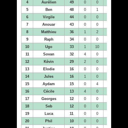
4
Aurélien
49
0
0
10
0
5
Ben
48
0
1
0
0
6
Virgile
44
0
0
0
10
7
Anouar
43
0
0
0
0
8
Matthieu
36
1
2
7
1
9
Raph
34
0
0
0
0
10
Ugo
33
1
10
0
4
11
Sovan
32
4
0
0
0
12
Kévin
29
2
0
0
1
13
Elodie
16
0
0
0
0
14
Jules
16
1
0
0
0
15
Aydam
15
0
4
0
0
16
Cécile
13
4
0
0
0
17
Georges
12
0
0
0
0
18
Seb
12
0
0
2
1
19
Luca
11
0
0
4
1
20
Phil
10
0
0
0
0