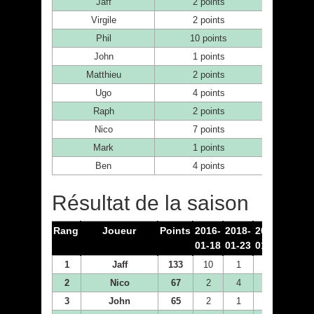
Jaff
2 points
Virgile
2 points
Phil
10 points
John
1 points
Matthieu
2 points
Ugo
4 points
Raph
2 points
Nico
7 points
Mark
1 points
Ben
4 points
Résultat de la saison
Rang
Joueur
Points
2016-
2018-
2018-
2018-
01-18
01-23
01-30
02-06
1
Jaff
133
10
1
0
7
2
Nico
67
2
4
4
0
3
John
65
2
1
1
1