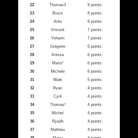
22
Thomas3
9 points
23
Bruce
8 points
24
Anto
8 points
25
Vincent
7 points
26
Yohann
7 points
27
Grégoire
6 points
28
Anissa
6 points
29
Manu²
6 points
30
Michele
6 points
31
Mark
5 points
32
Ryan
4 points
33
Cyril
4 points
34
Thomas²
4 points
35
Michel
4 points
36
Ryadh
4 points
37
Mathieu
4 points
38
Manu
4 points