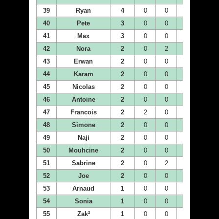
39
Ryan
4
0
0
0
0
40
Pete
3
0
0
0
0
41
Max
3
0
0
0
0
42
Nora
2
0
2
0
0
43
Erwan
2
0
0
2
0
44
Karam
2
0
0
0
2
45
Nicolas
2
0
0
0
0
46
Antoine
2
0
0
0
0
47
Francois
2
2
0
0
0
48
Simone
2
0
0
0
0
49
Naji
2
0
0
0
0
50
Mouhcine
2
0
0
0
2
51
Sabrine
2
0
2
0
0
52
Joe
2
0
0
0
0
53
Arnaud
1
0
0
0
0
54
Sonia
1
0
0
0
0
55
Zak²
1
0
0
0
1