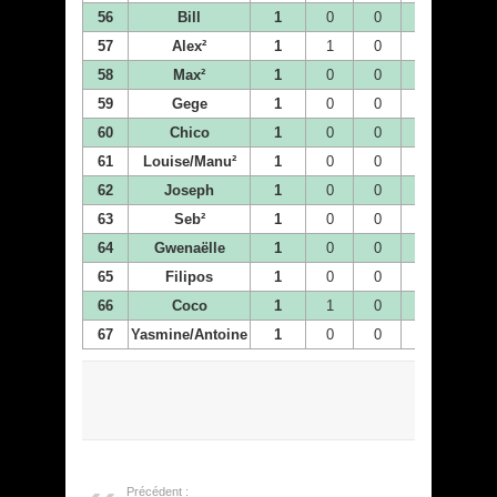
56
Bill
1
0
0
0
0
57
Alex²
1
1
0
0
0
58
Max²
1
0
0
0
0
59
Gege
1
0
0
1
0
60
Chico
1
0
0
0
0
61
Louise/Manu²
1
0
0
1
0
62
Joseph
1
0
0
0
0
63
Seb²
1
0
0
0
0
64
Gwenaëlle
1
0
0
0
0
65
Filipos
1
0
0
0
0
66
Coco
1
1
0
0
0
67
Yasmine/Antoine
1
0
0
0
0
Précédent :