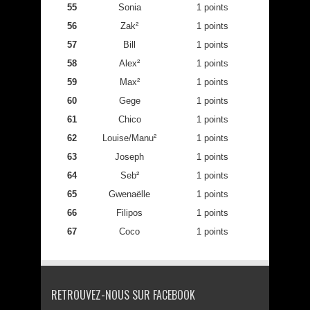
55
Sonia
1 points
56
Zak²
1 points
57
Bill
1 points
58
Alex²
1 points
59
Max²
1 points
60
Gege
1 points
61
Chico
1 points
62
Louise/Manu²
1 points
63
Joseph
1 points
64
Seb²
1 points
65
Gwenaëlle
1 points
66
Filipos
1 points
67
Coco
1 points
RETROUVEZ-NOUS SUR FACEBOOK