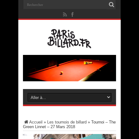
Accueil
»
Les tournois de billard
»
Tournoi – The
Green Linnet – 27 Mars 2018