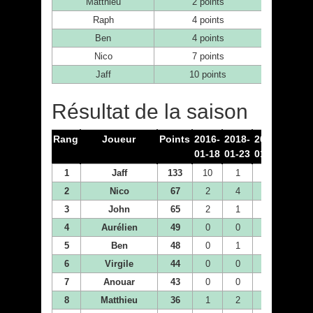
Matthieu
2 points
Raph
4 points
Ben
4 points
Nico
7 points
Jaff
10 points
Résultat de la saison
Rang
Joueur
Points
2016-
2018-
2018-
2018-
01-18
01-23
01-30
02-06
1
Jaff
133
10
1
0
7
2
Nico
67
2
4
4
0
3
John
65
2
1
1
1
4
Aurélien
49
0
0
10
0
5
Ben
48
0
1
0
0
6
Virgile
44
0
0
0
10
7
Anouar
43
0
0
0
0
8
Matthieu
36
1
2
7
1