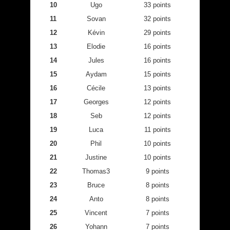
10
Ugo
33 points
11
Sovan
32 points
12
Kévin
29 points
13
Elodie
16 points
14
Jules
16 points
15
Aydam
15 points
16
Cécile
13 points
17
Georges
12 points
18
Seb
12 points
19
Luca
11 points
20
Phil
10 points
21
Justine
10 points
22
Thomas3
9 points
23
Bruce
8 points
24
Anto
8 points
25
Vincent
7 points
26
Yohann
7 points