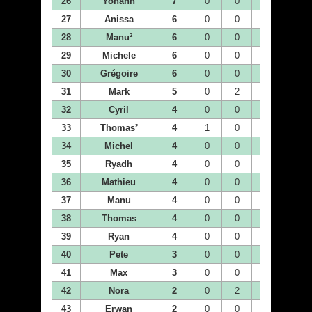
26
Yohann
7
0
0
0
0
27
Anissa
6
0
0
0
0
28
Manu²
6
0
0
0
0
29
Michele
6
0
0
2
1
30
Grégoire
6
0
0
0
4
31
Mark
5
0
2
1
0
32
Cyril
4
0
0
0
0
33
Thomas²
4
1
0
1
2
34
Michel
4
0
0
0
0
35
Ryadh
4
0
0
0
2
36
Mathieu
4
0
0
0
0
37
Manu
4
0
0
2
0
38
Thomas
4
0
0
0
0
39
Ryan
4
0
0
0
0
40
Pete
3
0
0
0
0
41
Max
3
0
0
0
0
42
Nora
2
0
2
0
0
43
Erwan
2
0
0
2
0