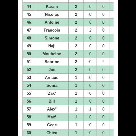
44
Karam
2
0
0
0
2
45
Nicolas
2
0
0
0
0
46
Antoine
2
0
0
0
0
47
Francois
2
2
0
0
0
48
Simone
2
0
0
0
0
49
Naji
2
0
0
0
0
50
Mouhcine
2
0
0
0
2
51
Sabrine
2
0
2
0
0
52
Joe
2
0
0
0
0
53
Arnaud
1
0
0
0
0
54
Sonia
1
0
0
0
0
55
Zak²
1
0
0
0
1
56
Bill
1
0
0
0
0
57
Alex²
1
1
0
0
0
58
Max²
1
0
0
0
0
59
Gege
1
0
0
1
0
60
Chico
1
0
0
0
0