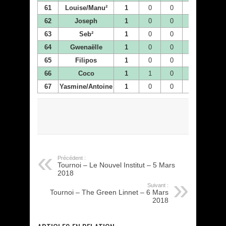
61
Louise/Manu²
1
0
0
1
0
62
Joseph
1
0
0
0
0
63
Seb²
1
0
0
0
0
64
Gwenaëlle
1
0
0
0
0
65
Filipos
1
0
0
0
0
66
Coco
1
1
0
0
0
67
Yasmine/Antoine
1
0
0
0
0
Précédent :
Tournoi – Le Nouvel Institut – 5 Mars
2018
Suivant :
Tournoi – The Green Linnet – 6 Mars
2018