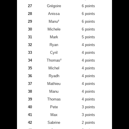
27
Grégoire
6 points
28
Anissa
6 points
29
Manu²
6 points
30
Michele
6 points
31
Mark
5 points
32
Ryan
4 points
33
Cyril
4 points
34
Thomas²
4 points
35
Michel
4 points
36
Ryadh
4 points
37
Mathieu
4 points
38
Manu
4 points
39
Thomas
4 points
40
Pete
3 points
41
Max
3 points
42
Sabrine
2 points