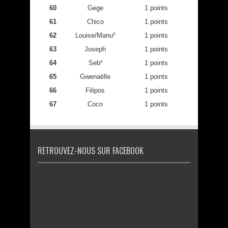
60
Gege
1 points
61
Chico
1 points
62
Louise/Manu²
1 points
63
Joseph
1 points
64
Seb²
1 points
65
Gwenaëlle
1 points
66
Filipos
1 points
67
Coco
1 points
RETROUVEZ-NOUS SUR FACEBOOK