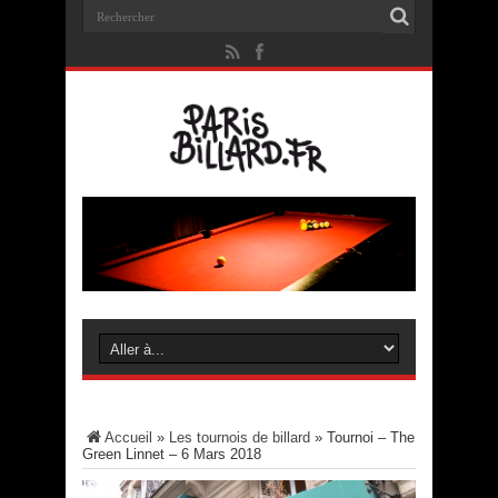
Accueil
»
Les tournois de billard
»
Tournoi – The
Green Linnet – 6 Mars 2018