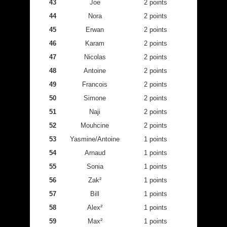
43
Joe
2 points
44
Nora
2 points
45
Erwan
2 points
46
Karam
2 points
47
Nicolas
2 points
48
Antoine
2 points
49
Francois
2 points
50
Simone
2 points
51
Naji
2 points
52
Mouhcine
2 points
53
Yasmine/Antoine
1 points
54
Arnaud
1 points
55
Sonia
1 points
56
Zak²
1 points
57
Bill
1 points
58
Alex²
1 points
59
Max²
1 points