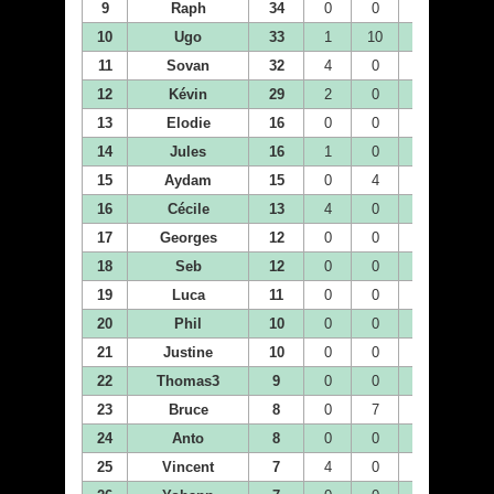
9
Raph
34
0
0
0
0
10
Ugo
33
1
10
0
4
11
Sovan
32
4
0
0
0
12
Kévin
29
2
0
0
1
13
Elodie
16
0
0
0
0
14
Jules
16
1
0
0
0
15
Aydam
15
0
4
0
0
16
Cécile
13
4
0
0
0
17
Georges
12
0
0
0
0
18
Seb
12
0
0
2
1
19
Luca
11
0
0
4
1
20
Phil
10
0
0
0
0
21
Justine
10
0
0
0
0
22
Thomas3
9
0
0
0
0
23
Bruce
8
0
7
0
0
24
Anto
8
0
0
0
0
25
Vincent
7
4
0
0
0