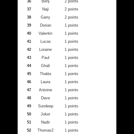
36
Benj
2 points
37
Naji
2 points
38
Garry
2 points
39
Dorian
1 points
40
Valentin
1 points
41
Lucas
1 points
42
Loraine
1 points
43
Paul
1 points
44
Ghali
1 points
45
Thalès
1 points
46
Laura
1 points
47
Antoine
1 points
48
Dave
1 points
49
Sundeep
1 points
50
Joker
1 points
51
Nadir
1 points
52
Thomas2
1 points