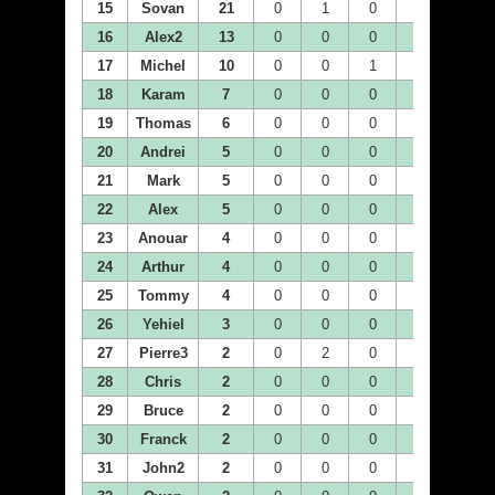
15
Sovan
21
0
1
0
7
4
16
Alex2
13
0
0
0
0
0
17
Michel
10
0
0
1
2
0
18
Karam
7
0
0
0
0
0
19
Thomas
6
0
0
0
0
0
20
Andrei
5
0
0
0
0
0
21
Mark
5
0
0
0
0
0
22
Alex
5
0
0
0
0
0
23
Anouar
4
0
0
0
0
0
24
Arthur
4
0
0
0
0
0
25
Tommy
4
0
0
0
0
0
26
Yehiel
3
0
0
0
0
0
27
Pierre3
2
0
2
0
0
0
28
Chris
2
0
0
0
0
0
29
Bruce
2
0
0
0
0
0
30
Franck
2
0
0
0
0
0
31
John2
2
0
0
0
0
0