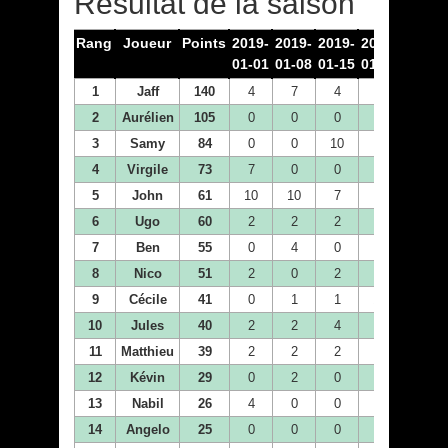
Résultat de la saison
Rang
Joueur
Points
2019-
2019-
2019-
2019-
2019-
01-01
01-08
01-15
01-22
01-29
1
Jaff
140
4
7
4
4
2
2
Aurélien
105
0
0
0
4
10
3
Samy
84
0
0
10
1
7
4
Virgile
73
7
0
0
2
1
5
John
61
10
10
7
1
2
6
Ugo
60
2
2
2
1
1
7
Ben
55
0
4
0
0
0
8
Nico
51
2
0
2
0
1
9
Cécile
41
0
1
1
10
1
10
Jules
40
2
2
4
2
4
11
Matthieu
39
2
2
2
2
2
12
Kévin
29
0
2
0
0
0
13
Nabil
26
4
0
0
1
2
14
Angelo
25
0
0
0
0
1