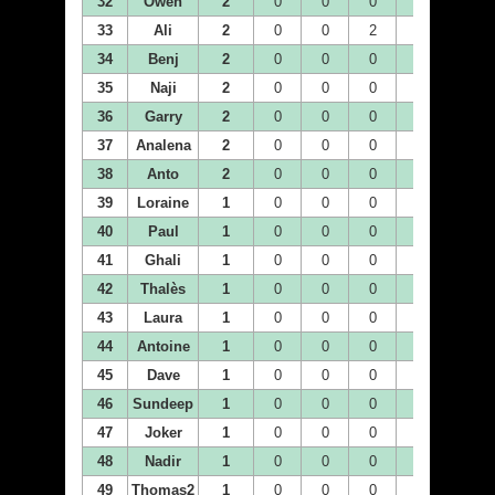
32
Owen
2
0
0
0
0
0
33
Ali
2
0
0
2
0
0
34
Benj
2
0
0
0
0
0
35
Naji
2
0
0
0
0
0
36
Garry
2
0
0
0
0
0
37
Analena
2
0
0
0
0
0
38
Anto
2
0
0
0
0
0
39
Loraine
1
0
0
0
0
0
40
Paul
1
0
0
0
0
0
41
Ghali
1
0
0
0
0
0
42
Thalès
1
0
0
0
0
0
43
Laura
1
0
0
0
0
0
44
Antoine
1
0
0
0
0
0
45
Dave
1
0
0
0
0
0
46
Sundeep
1
0
0
0
0
0
47
Joker
1
0
0
0
0
0
48
Nadir
1
0
0
0
0
0
49
Thomas2
1
0
0
0
0
0