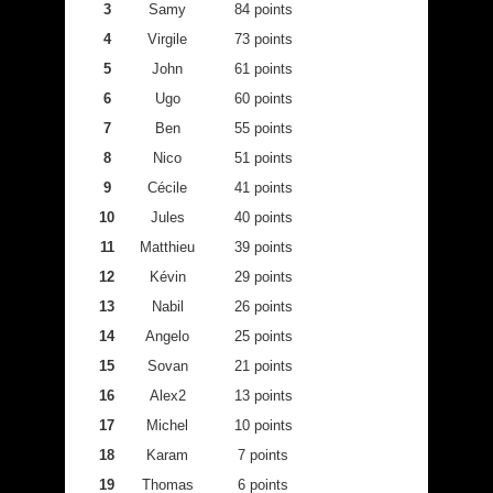
3
Samy
84 points
4
Virgile
73 points
5
John
61 points
6
Ugo
60 points
7
Ben
55 points
8
Nico
51 points
9
Cécile
41 points
10
Jules
40 points
11
Matthieu
39 points
12
Kévin
29 points
13
Nabil
26 points
14
Angelo
25 points
15
Sovan
21 points
16
Alex2
13 points
17
Michel
10 points
18
Karam
7 points
19
Thomas
6 points