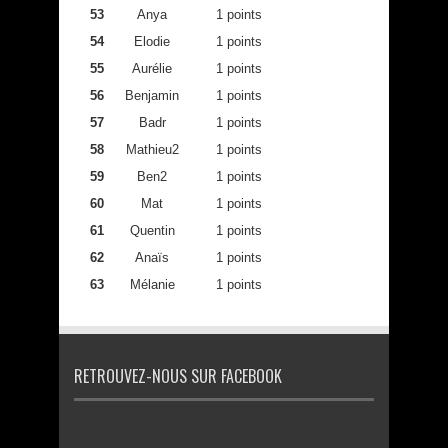
53
Anya
1 points
54
Elodie
1 points
55
Aurélie
1 points
56
Benjamin
1 points
57
Badr
1 points
58
Mathieu2
1 points
59
Ben2
1 points
60
Mat
1 points
61
Quentin
1 points
62
Anaïs
1 points
63
Mélanie
1 points
RETROUVEZ-NOUS SUR FACEBOOK