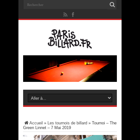
Accueil
»
Les tournois de billard
»
Tournoi – The
Green Linnet – 7 Mai 2019