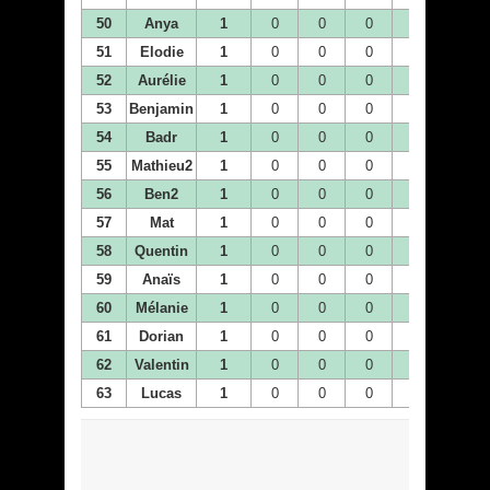
50
Anya
1
0
0
0
0
0
51
Elodie
1
0
0
0
0
0
52
Aurélie
1
0
0
0
0
0
53
Benjamin
1
0
0
0
0
0
54
Badr
1
0
0
0
1
0
55
Mathieu2
1
0
0
0
0
0
56
Ben2
1
0
0
0
0
0
57
Mat
1
0
0
0
0
0
58
Quentin
1
0
0
0
0
0
59
Anaïs
1
0
0
0
0
0
60
Mélanie
1
0
0
0
0
0
61
Dorian
1
0
0
0
0
0
62
Valentin
1
0
0
0
0
0
63
Lucas
1
0
0
0
0
0