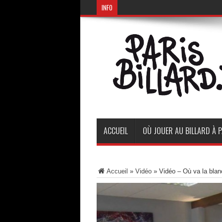
INFO
ACCUEIL
OÙ JOUER AU BILLARD À P
Accueil
»
Vidéo
»
Vidéo – Où va la bla