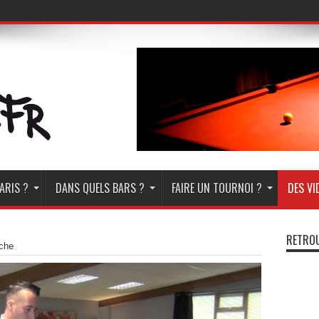
ARIS ?
DANS QUELS BARS ?
FAIRE UN TOURNOI ?
DES VI
RETROU
nche