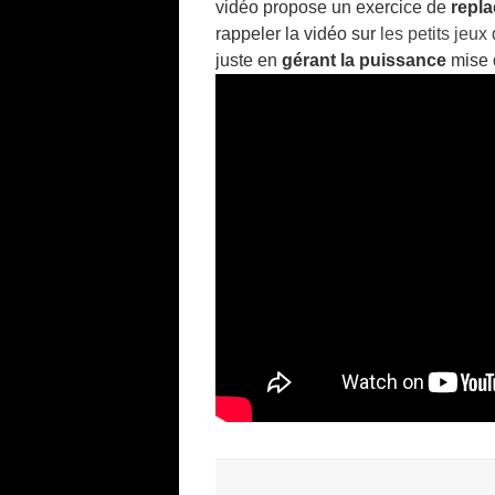
vidéo propose un exercice de
repla
rappeler la vidéo sur
les petits jeux
juste en
gérant la puissance
mise d