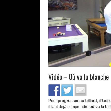
Vidéo – Où va la blanche
Pour
progresser au billard
, il faut
il faut déjà comprendre
où va la bi