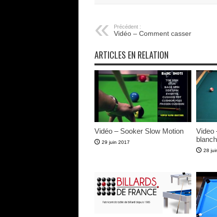
Précédent :
Vidéo – Comment casser
ARTICLES EN RELATION
Vidéo – Sooker Slow Motion
Video –
blanch
29 juin 2017
28 ju