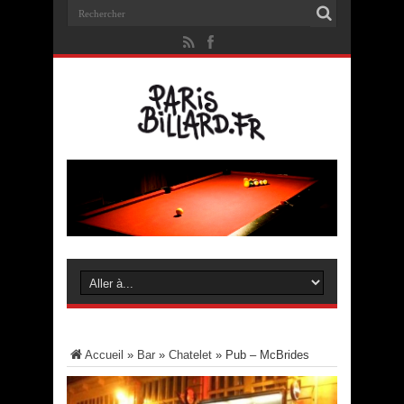
Accueil
»
Bar
»
Chatelet
»
Pub – McBrides