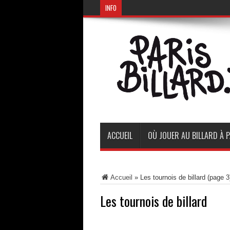
INFO
ACCUEIL
OÙ JOUER AU BILLARD À P
Accueil
»
Les tournois de billard
(page 3
Les tournois de billard