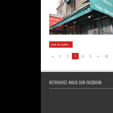
Lire la suite...
3
«
1
2
4
5
»
10
RETROUVEZ-NOUS SUR FACEBOOK