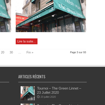
Lire la suite...
20
30
...
Fin »
Page 3 sur 93
ARTICLES RÉCENTS
Tournoi – The Green Linnet –
23 Juillet 2020
23 juillet 2020