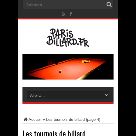
Accueil
»
Les tournois de billard
(page 4)
Les tournois de billard