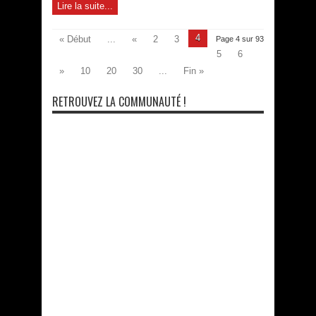
Lire la suite...
4
« Début
...
«
2
3
Page 4 sur 93
5
6
»
10
20
30
...
Fin »
RETROUVEZ LA COMMUNAUTÉ !