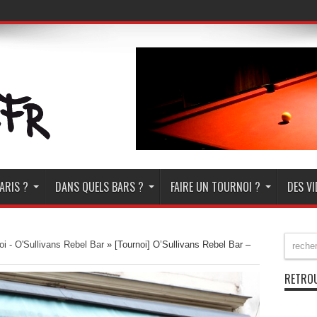
ARIS ?
DANS QUELS BARS ?
FAIRE UN TOURNOI ?
DES V
oi - O'Sullivans Rebel Bar
»
[Tournoi] O’Sullivans Rebel Bar –
RETROU