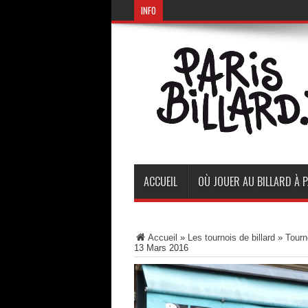
INFO
ACCUEIL
OÙ JOUER AU BILLARD À P
Accueil
»
Les tournois de billard
»
Tourn
13 Mars 2016