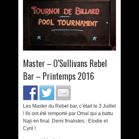
Master – O’Sullivans Rebel
Bar – Printemps 2016
Les Master du Rebel bar, c’était le 3 Juillet
! Ils ont été remporté par Omal qui a battu
Naji en final. Demi finalistes : Elodie et
Cyril !