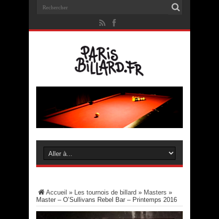
Accueil
»
Les tournois de billard
»
Masters
»
Master – O’Sullivans Rebel Bar – Printemps 2016