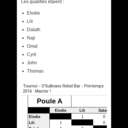
Les qualifiés étaient :
Elodie
Lili
Dalath
Naji
Omal
Cyril
John
Thomas