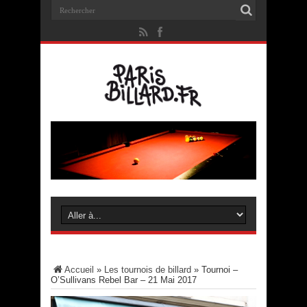
Accueil
»
Les tournois de billard
»
Tournoi –
O’Sullivans Rebel Bar – 21 Mai 2017